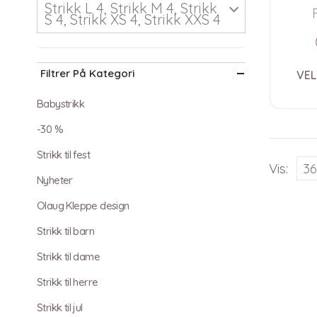
Strikk L 4, Strikk M 4, Strikk
S 4, Strikk XS 4, Strikk XXS 4
Filtrer På Kategori
VEL
Babystrikk
-30 %
Strikk til fest
Vis:
Nyheter
Olaug Kleppe design
Strikk til barn
Strikk til dame
Strikk til herre
Strikk til jul