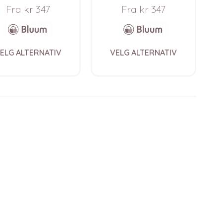
Soft Merino Ull
Soft Merino Ull
Fra
kr
347
Fra
kr
347
This
This
ELG ALTERNATIV
VELG ALTERNATIV
product
product
has
has
multiple
multiple
variants.
variants.
The
The
options
options
may
may
be
be
chosen
chosen
on
on
the
the
product
product
page
page