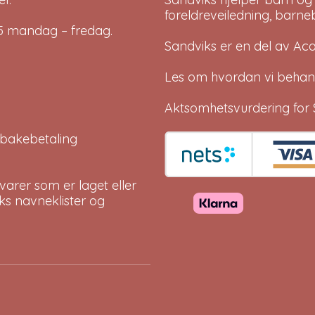
foreldreveiledning, barne
-15 mandag – fredag.
Sandviks er en del av
Ac
Les om hvordan vi behan
Aktsomhetsvurdering for 
tilbakebetaling
arer som er laget eller
eks navneklister og