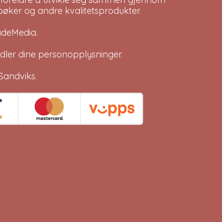
bøker og andre kvalitetsprodukter.
adeMedia
.
dler dine
personopplysninger
.
Sandviks
.