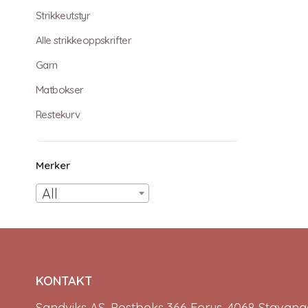
Strikkeutstyr
Alle strikkeoppskrifter
Garn
Matbokser
Restekurv
Merker
All
KONTAKT
Sandviks AS, Postboks 366 Forus, 4068 Stavange