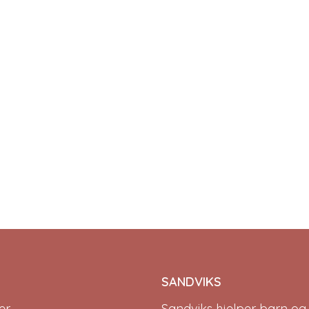
SANDVIKS
r.
Sandviks
hjelper barn og