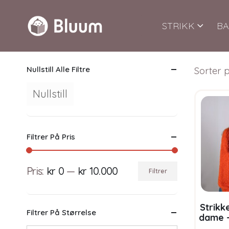
STRIKK
BA
Nullstill Alle Filtre
Sorter p
Nullstill
Filtrer På Pris
Pris:
kr 0
—
kr 10.000
Filtrer
Min.
Makspris
pris
Strikk
Filtrer På Størrelse
dame –
Bl