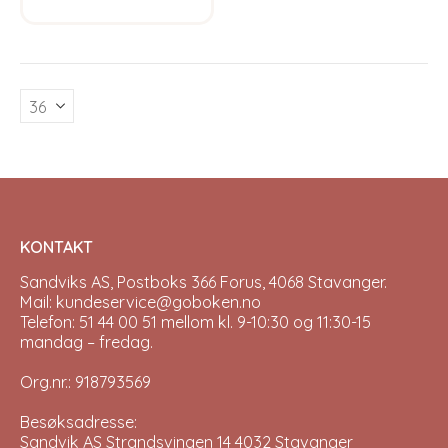
has
multiple
variants.
The
options
may
be
chosen
on
the
product
page
KONTAKT
Sandviks AS, Postboks 366 Forus, 4068 Stavanger.
Mail: kundeservice@goboken.no
Telefon: 51 44 00 51 mellom kl. 9-10:30 og 11:30-15
mandag – fredag.
Org.nr.: 918793569
Besøksadresse:
Sandvik AS Strandsvingen 14 4032 Stavanger