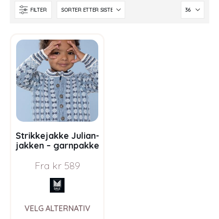
FILTER
Strikkejakke Julian-
jakken – garnpakke
i Bluum Pure Eco
Fra
kr
589
Baby Wool
This
VELG ALTERNATIV
product