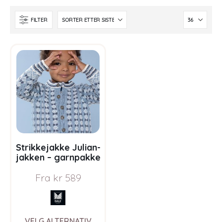
FILTER
Strikkejakke Julian-
jakken – garnpakke
i Bluum Pure Eco
Fra
kr
589
Baby Wool
This
VELG ALTERNATIV