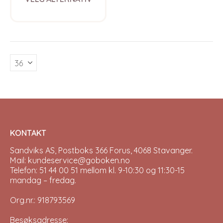
product
has
multiple
variants.
The
options
may
be
chosen
on
the
product
page
KONTAKT
Sandviks AS, Postboks 366 Forus, 4068 Stavanger.
Mail: kundeservice@goboken.no
Telefon: 51 44 00 51 mellom kl. 9-10:30 og 11:30-15
mandag – fredag.
Org.nr.: 918793569
Besøksadresse: