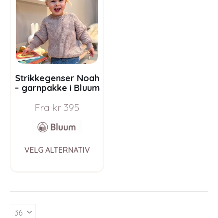
Strikkegenser Noah
– garnpakke i Bluum
Soft Merino Ull
Fra
kr
395
This
VELG ALTERNATIV
product
has
multiple
variants.
The
options
may