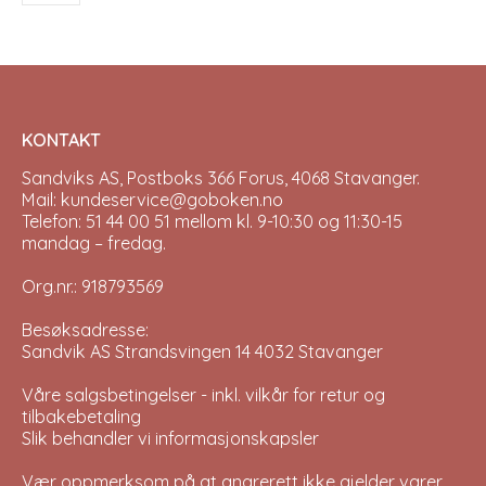
be
chosen
on
the
product
page
KONTAKT
Sandviks AS, Postboks 366 Forus, 4068 Stavanger.
Mail: kundeservice@goboken.no
Telefon: 51 44 00 51 mellom kl. 9-10:30 og 11:30-15
mandag – fredag.
Org.nr.: 918793569
Besøksadresse:
Sandvik AS Strandsvingen 14 4032 Stavanger
Våre salgsbetingelser - inkl. vilkår for retur og
tilbakebetaling
Slik behandler vi informasjonskapsler
Vær oppmerksom på at angrerett ikke gjelder varer