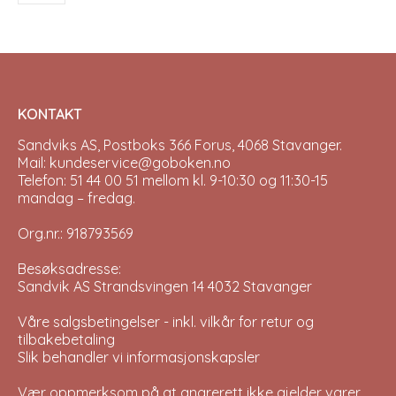
be
chosen
on
the
product
page
KONTAKT
Sandviks AS, Postboks 366 Forus, 4068 Stavanger.
Mail: kundeservice@goboken.no
Telefon: 51 44 00 51 mellom kl. 9-10:30 og 11:30-15
mandag – fredag.
Org.nr.: 918793569
Besøksadresse:
Sandvik AS Strandsvingen 14 4032 Stavanger
Våre salgsbetingelser - inkl. vilkår for retur og
tilbakebetaling
Slik behandler vi informasjonskapsler
Vær oppmerksom på at angrerett ikke gjelder varer