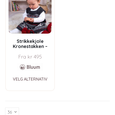
Strikkekjole
Kronestakken –
garnpakke i Bluum
Fra
kr
495
Pure Eco Baby Wool
This
VELG ALTERNATIV
product
has
multiple
variants.
The
options
may