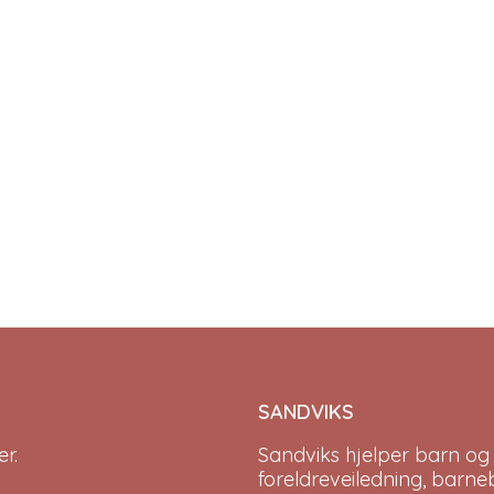
SANDVIKS
r.
Sandviks
hjelper barn og
foreldreveiledning, barne