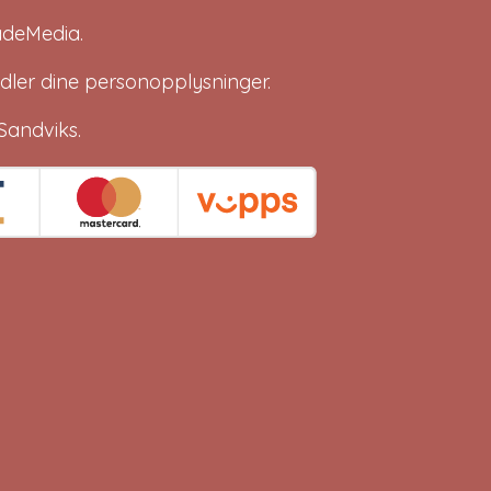
adeMedia
.
dler dine
personopplysninger
.
Sandviks
.