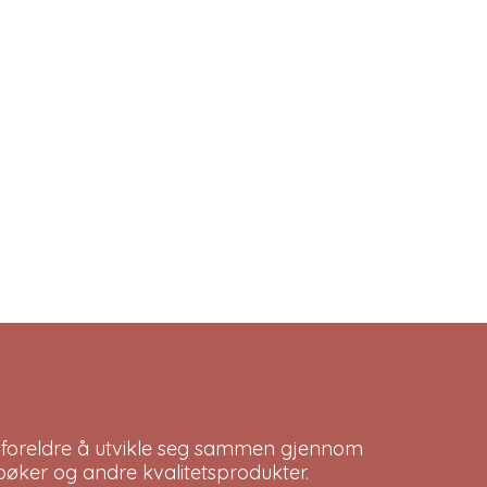
 foreldre å utvikle seg sammen gjennom
bøker og andre kvalitetsprodukter.