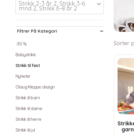
Strikk 2-3 år 2, Strikk 3-6
mnd 2, Strikk 6-8 år 2
Filtrer På Kategori
Sorter p
-30 %
Babystrikk
Strikk til fest
Nyheter
Olaug Kleppe design
Strikk til barn
Strikk til dame
Strikk til herre
Strik
garn
Strikk til jul