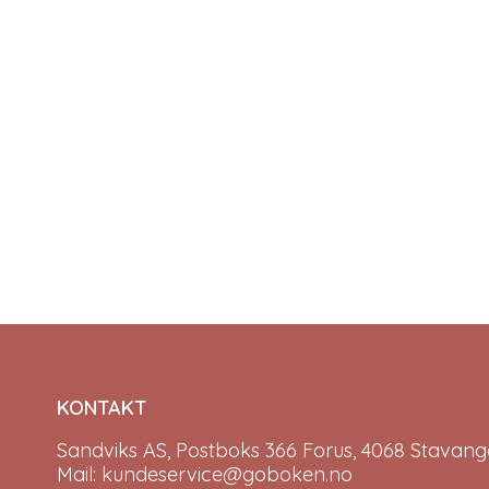
KONTAKT
Sandviks AS, Postboks 366 Forus, 4068 Stavange
Mail: kundeservice@goboken.no