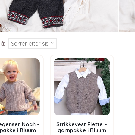
å:
kegenser Noah –
Strikkevest Flette –
pakke i Bluum
garnpakke i Bluum