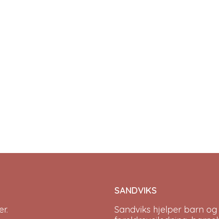
SANDVIKS
r.
Sandviks
hjelper barn og