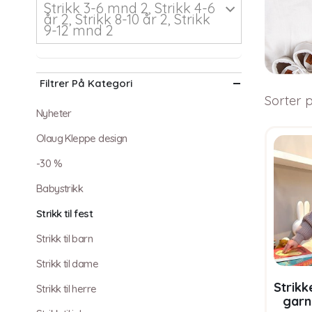
Strikk 3-6 mnd 2, Strikk 4-6
år 2, Strikk 8-10 år 2, Strikk
9-12 mnd 2
Filtrer På Kategori
Sorter p
Nyheter
Olaug Kleppe design
-30 %
Babystrikk
Strikk til fest
Strikk til barn
Strikk til dame
Strik
Strikk til herre
garn