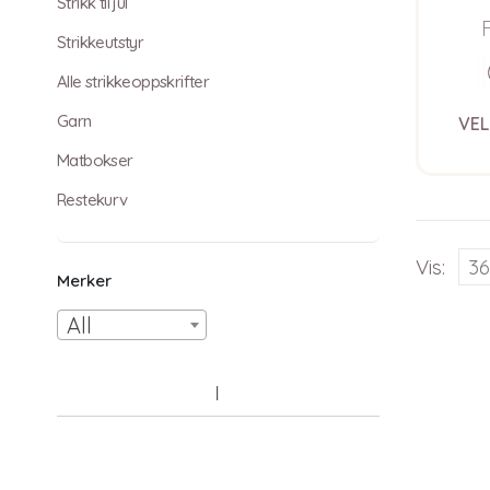
Sof
Strikk til jul
Strikkeutstyr
Alle strikkeoppskrifter
Garn
VEL
Matbokser
Restekurv
Vis:
Merker
All