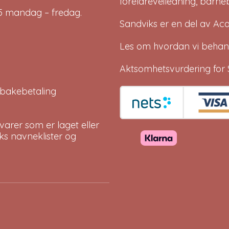
foreldreveiledning, barne
-15 mandag – fredag.
Sandviks er en del av
Ac
Les om hvordan vi behan
Aktsomhetsvurdering for 
tilbakebetaling
arer som er laget eller
eks navneklister og