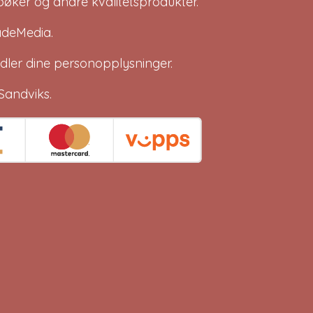
bøker og andre kvalitetsprodukter.
adeMedia
.
dler dine
personopplysninger
.
Sandviks
.