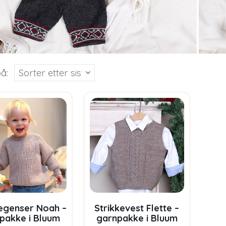
å:
kegenser Noah –
Strikkevest Flette –
pakke i Bluum
garnpakke i Bluum