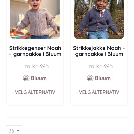
Strikkegenser Noah
Strikkejakke Noah –
– garnpakke i Bluum
garnpakke i Bluum
Soft Merino Ull
Soft Merino Ull
Fra
kr
395
Fra
kr
395
This
This
VELG ALTERNATIV
VELG ALTERNATIV
product
prod
has
has
multiple
multi
variants.
varia
The
The
options
opti
may
may