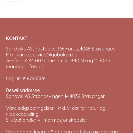
be
be
chosen
chos
on
on
the
the
product
prod
page
pag
KONTAKT
Sandviks AS, Postboks 366 Forus, 4068 Stavanger.
Mail: kundeservice@goboken.no
Telefon: 51 44 00 51 mellom kl. 9-10:30 og 11:30-15
mandag – fredag.
Org.nr.: 918793569
Besøksadresse:
Sandvik AS Strandsvingen 14 4032 Stavanger
Våre salgsbetingelser - inkl. vilkår for retur og
tilbakebetaling
Slik behandler vi informasjonskapsler
Vær oppmerksom på at angrerett ikke gjelder varer