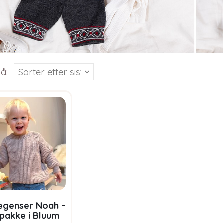
å:
kegenser Noah –
pakke i Bluum