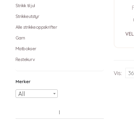
Sof
Strikk til jul
Strikkeutstyr
Alle strikkeoppskrifter
VEL
Garn
Matbokser
Restekurv
Vis:
Merker
All