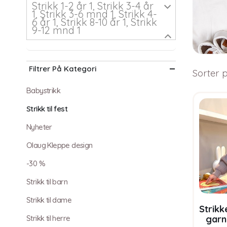
Strikk 1-2 år 1, Strikk 3-4 år
1, Strikk 3-6 mnd 1, Strikk 4-
6 år 1, Strikk 8-10 år 1, Strikk
9-12 mnd 1
Filtrer På Kategori
Sorter p
Babystrikk
Strikk til fest
Nyheter
Olaug Kleppe design
-30 %
Strikk til barn
Strikk til dame
Strik
garn
Strikk til herre