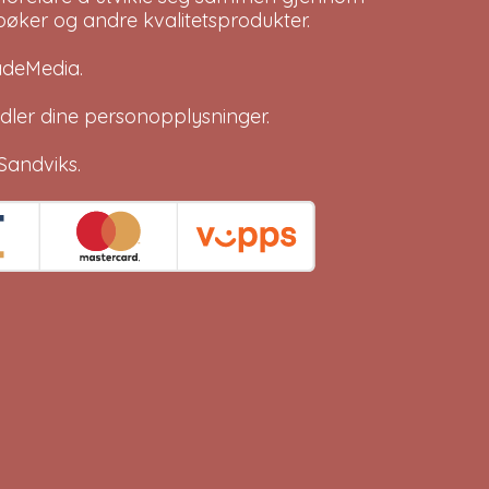
bøker og andre kvalitetsprodukter.
adeMedia
.
dler dine
personopplysninger
.
Sandviks
.