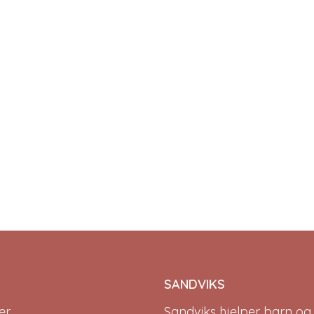
SANDVIKS
r.
Sandviks
hjelper barn og