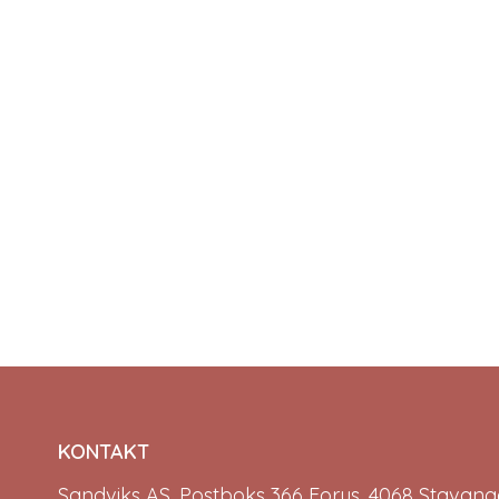
KONTAKT
Sandviks AS, Postboks 366 Forus, 4068 Stavange