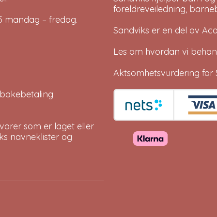
foreldreveiledning, barne
-15 mandag – fredag.
Sandviks er en del av
Ac
Les om hvordan vi behan
Aktsomhetsvurdering for 
tilbakebetaling
arer som er laget eller
eks navneklister og