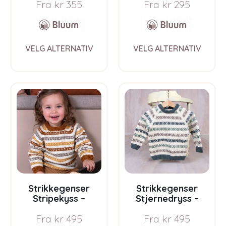
Fra
kr
355
Fra
kr
295
Soft Merino Ull
Ull
This
This
VELG ALTERNATIV
VELG ALTERNATIV
product
prod
has
has
multiple
multi
variants.
varia
The
The
options
opti
may
may
be
be
chosen
chos
on
on
the
the
product
prod
page
pag
Strikkegenser
Strikkegenser
Stripekyss –
Stjernedryss –
garnpakke i Bluum
garnpakke i Bluum
Fra
kr
495
Fra
kr
495
Pure Eco Baby Wool
Pure Eco Baby Wool