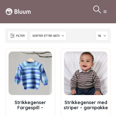
FILTER
Strikkegenser
Strikkegenser med
Fargespill –
striper – garnpakke
garnpakke i Bluum
i Bluum Soft Merino