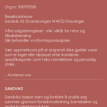
Org.nr.: 918793569
Besøksadresse:
Sandvik AS Strandsvingen 14 4032 Stavanger
Våre salgsbetingelser - inkl. vilkår for retur og
tilbakebetaling
Slik behandler vi informasjonskapsler
Vær oppmerksom på at angrerett ikke gjelder varer
som er laget eller tilpasset etter kundenes
spesifikasjoner, som f.eks navneklister og personlig
strikk.
Kundeservice
SANDVIKS
Sandviks
hjelper barn og foreldre å utvikle seg
sammen gjennom foreldreveiledning, barnebøker og
andre kvalitetsprodukter.