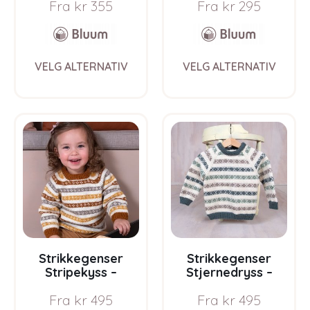
Fra
kr
355
Fra
kr
295
Soft Merino Ull
Ull
This
This
VELG ALTERNATIV
VELG ALTERNATIV
product
prod
has
has
multiple
multi
variants.
varia
The
The
options
opti
may
may
be
be
chosen
chos
on
on
the
the
product
prod
page
pag
Strikkegenser
Strikkegenser
Stripekyss –
Stjernedryss –
garnpakke i Bluum
garnpakke i Bluum
Fra
kr
495
Fra
kr
495
Pure Eco Baby Wool
Pure Eco Baby Wool