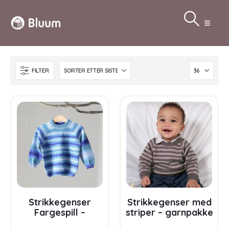
FILTER
Strikkegenser
Strikkegenser med
Fargespill –
striper – garnpakke
garnpakke i Bluum
i Bluum Soft Merino