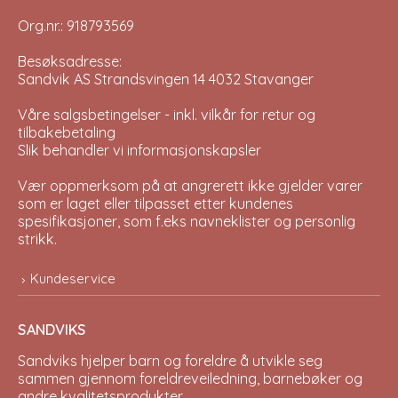
Org.nr.: 918793569
Besøksadresse:
Sandvik AS Strandsvingen 14 4032 Stavanger
Våre salgsbetingelser - inkl. vilkår for retur og
tilbakebetaling
Slik behandler vi informasjonskapsler
Vær oppmerksom på at angrerett ikke gjelder varer
som er laget eller tilpasset etter kundenes
spesifikasjoner, som f.eks navneklister og personlig
strikk.
Kundeservice
SANDVIKS
Sandviks
hjelper barn og foreldre å utvikle seg
sammen gjennom foreldreveiledning, barnebøker og
andre kvalitetsprodukter.