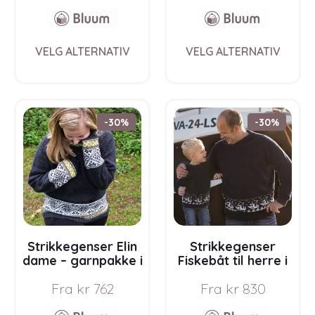
This
This
VELG ALTERNATIV
VELG ALTERNATIV
product
prod
has
has
multiple
multi
variants.
varia
The
The
-30%
-30%
options
opti
may
may
be
be
chosen
chos
on
on
the
the
product
prod
page
pag
Strikkegenser Elin
Strikkegenser
dame – garnpakke i
Fiskebåt til herre i
Bluum Pure Eco
Grå-farger –
Fra
kr
762
Fra
kr
830
Baby Wool
garnpakke i Bluum
Pure Eco Baby Wool