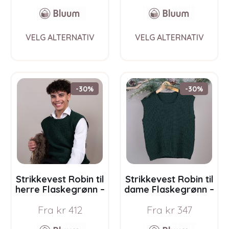
Soft Merino Ull
This
This
VELG ALTERNATIV
VELG ALTERNATIV
product
prod
has
has
multiple
multi
variants.
varia
The
The
-30%
-30%
options
opti
may
may
be
be
chosen
chos
on
on
the
the
product
prod
page
pag
Strikkevest Robin til
Strikkevest Robin til
herre Flaskegrønn –
dame Flaskegrønn –
garnpakke i Bluum
garnpakke i Bluum
Fra
kr
412
Fra
kr
347
Soft Merino Ull
Soft Merino Ull