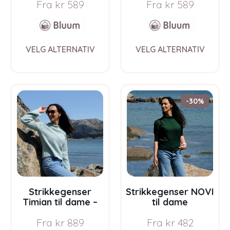
Fra
kr
589
Fra
kr
589
Soft Merino Ull
Soft Merino Ull
This
This
VELG ALTERNATIV
VELG ALTERNATIV
product
prod
has
has
multiple
multi
variants.
varia
The
The
-30%
options
opti
may
may
be
be
chosen
chos
on
on
the
the
product
prod
page
pag
Strikkegenser
Strikkegenser NOVI
Timian til dame –
til dame
garnpakke i Bluum
Flaskegrønn –
Fra
kr
889
Fra
kr
482
Soft Merino Ull
garnpakke i Bluum