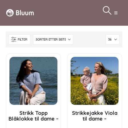
FILTER
Strikk Topp
Strikkejakke Viola
Blåklokke til dame –
til dame –
garnpakke i Bluum
garnpakke i Bluum