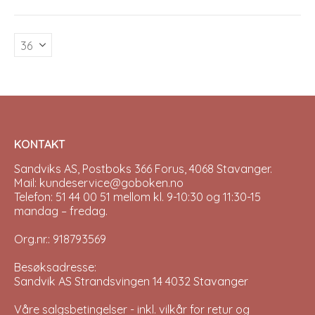
variants.
The
options
may
be
chosen
on
the
product
page
KONTAKT
Sandviks AS, Postboks 366 Forus, 4068 Stavanger.
Mail: kundeservice@goboken.no
Telefon: 51 44 00 51 mellom kl. 9-10:30 og 11:30-15
mandag – fredag.
Org.nr.: 918793569
Besøksadresse:
Sandvik AS Strandsvingen 14 4032 Stavanger
Våre salgsbetingelser - inkl. vilkår for retur og