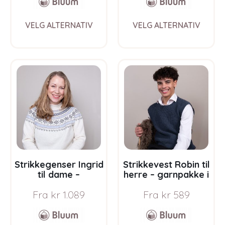
This
This
VELG ALTERNATIV
VELG ALTERNATIV
product
prod
has
has
multiple
multi
variants.
varia
The
The
options
opti
may
may
be
be
chosen
chos
on
on
the
the
product
prod
page
pag
Strikkegenser Ingrid
Strikkevest Robin til
til dame –
herre – garnpakke i
garnpakke i Bluum
Bluum Soft Merino
Fra
kr
1.089
Fra
kr
589
Pure Eco Baby Wool
Ull