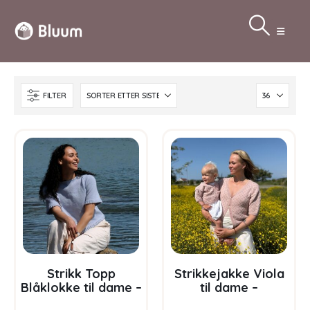
FILTER
Strikk Topp
Strikkejakke Viola
Blåklokke til dame –
til dame –
garnpakke i Bluum
garnpakke i Bluum