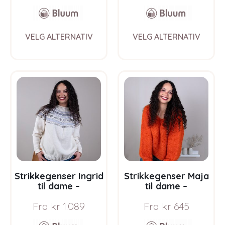
This
This
VELG ALTERNATIV
VELG ALTERNATIV
product
prod
has
has
multiple
multi
variants.
varia
The
The
options
opti
may
may
be
be
chosen
chos
on
on
the
the
product
prod
page
pag
Strikkegenser Ingrid
Strikkegenser Maja
til dame –
til dame –
garnpakke i Bluum
garnpakke fra
Fra
kr
1.089
Fra
kr
645
Soft Merino Ull
Bluum i Fnugg