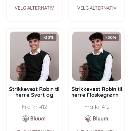
This
This
VELG ALTERNATIV
VELG ALTERNATIV
product
prod
has
has
multiple
multi
variants.
varia
The
The
-30%
-30%
options
opti
may
may
be
be
chosen
chos
on
on
the
the
product
prod
page
pag
Strikkevest Robin til
Strikkevest Robin til
herre Svart og
herre Flaskegrønn –
grått – garnpakke i
garnpakke i Bluum
Fra
kr
412
Fra
kr
412
Bluum Soft Merino
Soft Merino Ull
Ull
This
This