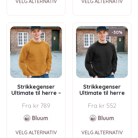
VELG ALTERNATIV
VELG ALTERNATIV
product
prod
has
has
multiple
multi
variants.
varia
The
The
-30%
options
opti
may
may
be
be
chosen
chos
on
on
the
the
product
prod
page
pag
Strikkegenser
Strikkegenser
Ultimate til herre –
Ultimate til herre
garnpakke i Bluum
Svart – garnpakke i
Fra
kr
789
Fra
kr
552
Soft Merino Ull
Bluum Soft Merino
Ull
This
This
VELG ALTERNATIV
VELG ALTERNATIV
product
prod