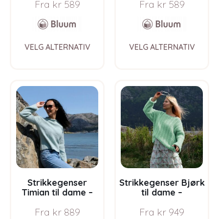
Fra
kr
589
Fra
kr
589
Soft Merino Ull
Soft Merino Ull
This
This
VELG ALTERNATIV
VELG ALTERNATIV
product
prod
has
has
multiple
multi
variants.
varia
The
The
options
opti
may
may
be
be
chosen
chos
on
on
the
the
product
prod
page
pag
Strikkegenser
Strikkegenser Bjørk
Timian til dame –
til dame –
garnpakke i Bluum
garnpakke fra
Fra
kr
889
Fra
kr
949
Soft Merino Ull
Bluum i Fluffy