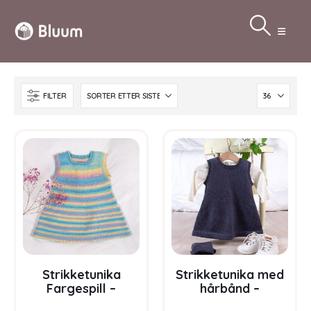
FILTER
Strikketunika
Strikketunika med
Fargespill –
hårbånd –
garnpakke i Bluum
garnpakke i Bluum