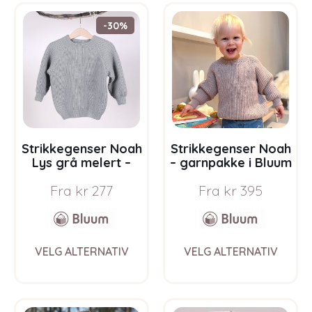
variants.
varia
The
The
-30%
options
opti
may
may
be
be
chosen
chos
on
on
the
the
product
prod
page
pag
Strikkegenser Noah
Strikkegenser Noah
Lys grå melert –
– garnpakke i Bluum
garnpakke i Bluum
Soft Merino Ull
Fra
kr
277
Fra
kr
395
Soft Merino Ull
This
This
VELG ALTERNATIV
VELG ALTERNATIV
product
prod
has
has
multiple
multi
variants.
varia