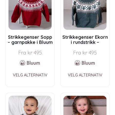
be
be
chosen
chos
on
on
the
the
product
prod
page
pag
Strikkegenser Sopp
Strikkegenser Ekorn
– garnpakke i Bluum
i rundstrikk –
Pure Eco Baby Wool
garnpakke i Bluum
Fra
kr
495
Fra
kr
495
Pure Eco Baby Wool
This
This
VELG ALTERNATIV
VELG ALTERNATIV
product
prod
has
has
multiple
multi
variants.
varia
The
The
options
opti
may
may
be
be