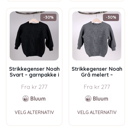
multiple
multi
variants.
varia
The
The
-30%
-30%
options
opti
may
may
be
be
chosen
chos
on
on
the
the
product
prod
page
pag
Strikkegenser Noah
Strikkegenser Noah
Svart – garnpakke i
Grå melert –
Bluum Soft Merino
garnpakke i Bluum
Fra
kr
277
Fra
kr
277
Ull
Soft Merino Ull
This
This
VELG ALTERNATIV
VELG ALTERNATIV
product
prod
has
has
multiple
multi