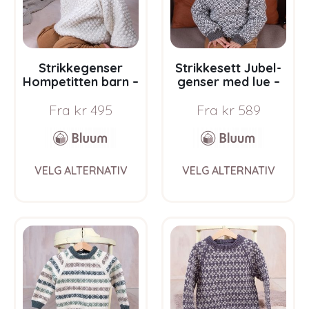
on
on
the
the
product
prod
page
pag
Strikkegenser
Strikkesett Jubel-
Hompetitten barn –
genser med lue –
garnpakke i Bluum
garnpakke i Bluum
Fra
kr
495
Fra
kr
589
Pure Eco Baby Wool
Soft Merino Ull
This
This
VELG ALTERNATIV
VELG ALTERNATIV
product
prod
has
has
multiple
multi
variants.
varia
The
The
options
opti
may
may
be
be
chosen
chos
on
on