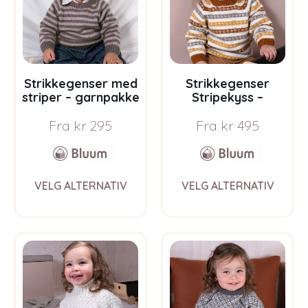
chosen
chos
on
on
the
the
product
prod
page
pag
Strikkegenser med
Strikkegenser
striper – garnpakke
Stripekyss –
i Bluum Soft Merino
garnpakke i Bluum
Fra
kr
295
Fra
kr
495
Ull
Pure Eco Baby Wool
This
This
VELG ALTERNATIV
VELG ALTERNATIV
product
prod
has
has
multiple
multi
variants.
varia
The
The
options
opti
may
may
be
be
chosen
chos