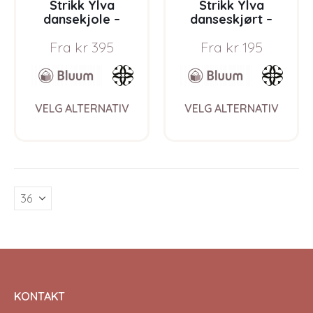
Strikk Ylva
Strikk Ylva
dansekjole –
danseskjørt –
garnpakke i Bluum
garnpakke i Bluum
Fra
kr
395
Fra
kr
195
Pure Eco Baby
Pure Eco Baby
Wool, Sirissima
Wool, Sirissima
strikk
strikk
This
This
VELG ALTERNATIV
VELG ALTERNATIV
product
prod
has
has
multiple
multi
variants.
varia
The
The
options
opti
may
may
be
be
chosen
chos
on
on
the
the
product
prod
page
pag
KONTAKT