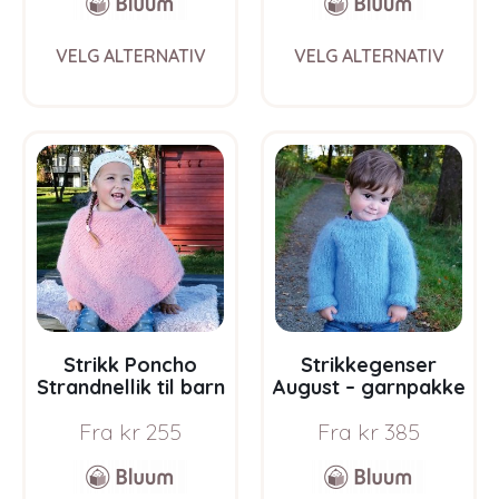
This
This
VELG ALTERNATIV
VELG ALTERNATIV
product
prod
has
has
multiple
multi
variants.
varia
The
The
options
opti
may
may
be
be
chosen
chos
on
on
the
the
product
prod
page
pag
Strikk Poncho
Strikkegenser
Strandnellik til barn
August – garnpakke
– garnpakke fra
fra Bluum i Fnugg
Fra
kr
255
Fra
kr
385
Bluum i Fnugg