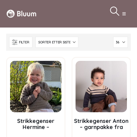
FILTER
Strikkegenser
Strikkegenser Anton
Hermine –
– garnpakke fra
garnpakke fra
Bluum i Sunset in