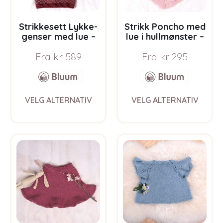
product
prod
page
pag
Strikkesett Lykke-
Strikk Poncho med
genser med lue –
lue i hullmønster –
garnpakke i Bluum
garnpakke i Bluum
Fra
kr
589
Fra
kr
295
Soft Merino Ull
Soft Merino Ull
This
This
VELG ALTERNATIV
VELG ALTERNATIV
product
prod
has
has
multiple
multi
variants.
varia
The
The
options
opti
may
may
be
be
chosen
chos
on
on
the
the
product
prod