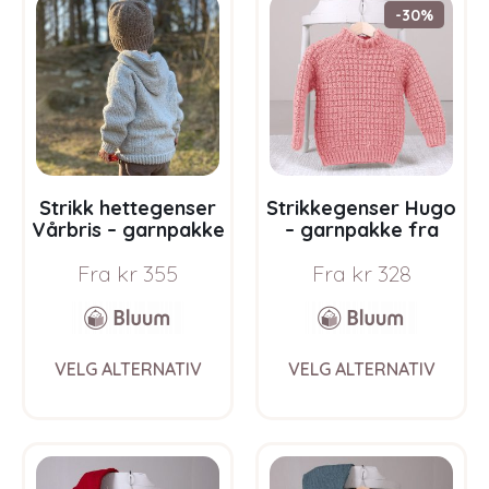
The
The
-30%
options
opti
may
may
be
be
chosen
chos
on
on
the
the
product
prod
page
pag
Strikk hettegenser
Strikkegenser Hugo
Vårbris – garnpakke
– garnpakke fra
fra Bluum i Fluffy
Bluum i Møy
Fra
kr
355
Fra
kr
328
This
This
VELG ALTERNATIV
VELG ALTERNATIV
product
prod
has
has
multiple
multi
variants.
varia
The
The