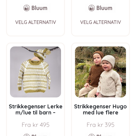
This
This
VELG ALTERNATIV
VELG ALTERNATIV
product
prod
has
has
multiple
multi
variants.
varia
The
The
options
opti
may
may
be
be
chosen
chos
on
on
the
the
product
prod
page
pag
Strikkegenser Lerke
Strikkegenser Hugo
m/lue til barn –
med lue flere
garnpakke i Bluum
farger – garnpakke
Fra
kr
495
Fra
kr
395
Pure Eco Baby Wool
i Bluum Soft Merino
Ull