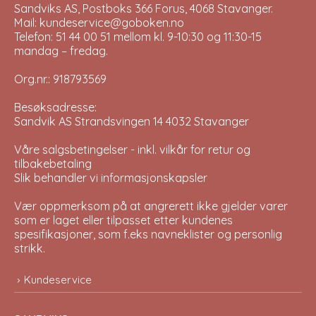
Sandviks AS, Postboks 366 Forus, 4068 Stavanger.
Mail: kundeservice@goboken.no
Telefon: 51 44 00 51 mellom kl. 9-10:30 og 11:30-15
mandag – fredag.
Org.nr.: 918793569
Besøksadresse:
Sandvik AS Strandsvingen 14 4032 Stavanger
Våre salgsbetingelser - inkl. vilkår for retur og
tilbakebetaling
Slik behandler vi informasjonskapsler
Vær oppmerksom på at angrerett ikke gjelder varer
som er laget eller tilpasset etter kundenes
spesifikasjoner, som f.eks navneklister og personlig
strikk.
Kundeservice