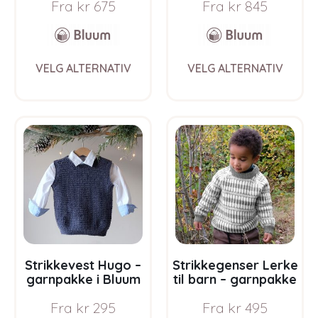
Fra
kr
675
Fra
kr
845
Bluum i Sunset in
Sahara
Sahara
This
This
VELG ALTERNATIV
VELG ALTERNATIV
product
prod
has
has
multiple
multi
variants.
varia
The
The
options
opti
may
may
be
be
chosen
chos
on
on
the
the
product
prod
page
pag
Strikkevest Hugo –
Strikkegenser Lerke
garnpakke i Bluum
til barn – garnpakke
Soft Merino Ull
i Bluum Pure Eco
Fra
kr
295
Fra
kr
495
Baby Wool