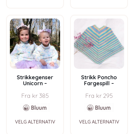
has
has
multiple
multi
variants.
varia
The
The
options
opti
may
may
be
be
chosen
chos
on
on
the
the
product
prod
page
pag
Strikkegenser
Strikk Poncho
Unicorn –
Fargespill –
garnpakke fra
garnpakke i Bluum
Fra
kr
385
Fra
kr
295
Bluum i Fnugg
Soft Merino Ull
This
This
VELG ALTERNATIV
VELG ALTERNATIV
product
prod
has
has