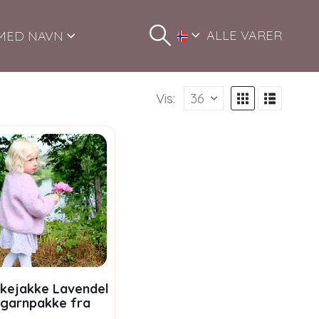
ALLE VARER
MED NAVN
Vis:
kkejakke Lavendel
 garnpakke fra
Bluum i Fnugg