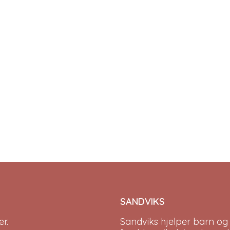
SANDVIKS
r.
Sandviks
hjelper barn og