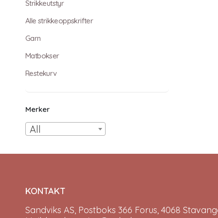
Strikkeutstyr
Alle strikkeoppskrifter
Garn
Matbokser
Restekurv
Merker
All
KONTAKT
Sandviks AS, Postboks 366 Forus, 4068 Stavange