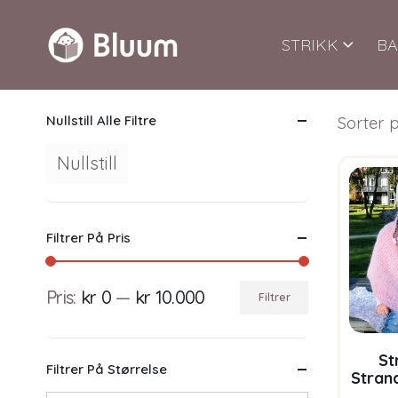
STRIKK
BA
Nullstill Alle Filtre
Sorter p
Nullstill
Filtrer På Pris
Pris:
kr 0
—
kr 10.000
Filtrer
Min.
Makspris
pris
St
Filtrer På Størrelse
Strand
garnpa