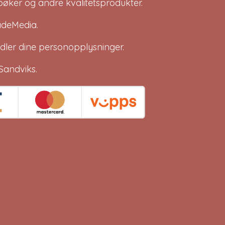
bøker og andre kvalitetsprodukter.
adeMedia
.
dler dine
personopplysninger
.
Sandviks
.