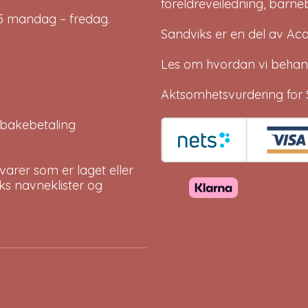
foreldreveiledning, barne
-15 mandag – fredag.
Sandviks er en del av
Ac
Les om hvordan vi behan
Aktsomhetsvurdering for 
tilbakebetaling
arer som er laget eller
eks navneklister og