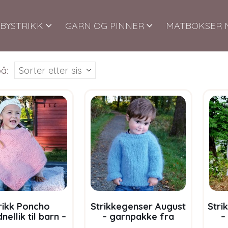
BYSTRIKK
GARN OG PINNER
MATBOKSER 
å:
rikk Poncho
Strikkegenser August
Stri
nellik til barn –
– garnpakke fra
–
kke fra Bluum i
Bluum i Fnugg