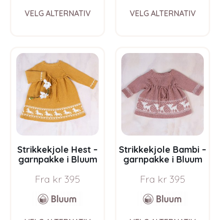
This
This
VELG ALTERNATIV
VELG ALTERNATIV
product
prod
has
has
multiple
multi
variants.
varia
The
The
options
opti
may
may
be
be
chosen
chos
on
on
the
the
product
prod
page
pag
Strikkekjole Hest –
Strikkekjole Bambi –
garnpakke i Bluum
garnpakke i Bluum
Pure Eco Baby Wool
Pure Eco Baby Wool
Fra
kr
395
Fra
kr
395
This
This