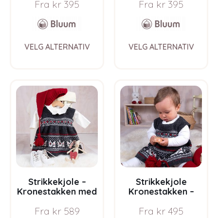
Fra
kr
395
Fra
kr
395
This
This
VELG ALTERNATIV
VELG ALTERNATIV
product
prod
has
has
multiple
multi
variants.
varia
The
The
options
opti
may
may
be
be
chosen
chos
on
on
the
the
product
prod
page
pag
Strikkekjole –
Strikkekjole
Kronestakken med
Kronestakken –
nisselue i Buum Pure
garnpakke i Bluum
Fra
kr
589
Fra
kr
495
Eco Baby Wool
Pure Eco Baby Wool