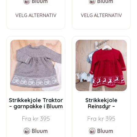
This
This
VELG ALTERNATIV
VELG ALTERNATIV
product
prod
has
has
multiple
multi
variants.
varia
The
The
options
opti
may
may
be
be
chosen
chos
on
on
the
the
product
prod
page
pag
Strikkekjole Traktor
Strikkekjole
– garnpakke i Bluum
Reinsdyr –
Pure Eco Baby Wool
garnpakke i Bluum
Fra
kr
395
Fra
kr
395
Pure Eco Baby Wool