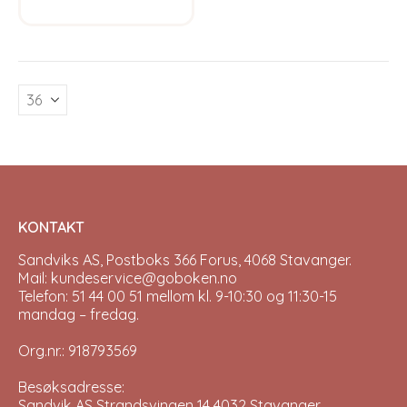
has
multiple
variants.
The
options
may
be
chosen
on
the
product
page
KONTAKT
Sandviks AS, Postboks 366 Forus, 4068 Stavanger.
Mail: kundeservice@goboken.no
Telefon: 51 44 00 51 mellom kl. 9-10:30 og 11:30-15
mandag – fredag.
Org.nr.: 918793569
Besøksadresse:
Sandvik AS Strandsvingen 14 4032 Stavanger