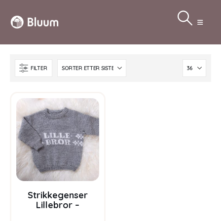
FILTER
Strikkegenser
Lillebror –
garnpakke i Bluum