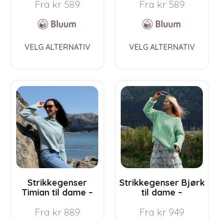
Fra
kr
589
Fra
kr
589
Soft Merino Ull
Soft Merino Ull
This
This
VELG ALTERNATIV
VELG ALTERNATIV
product
prod
has
has
multiple
multi
variants.
varia
The
The
options
opti
may
may
be
be
chosen
chos
on
on
the
the
product
prod
page
pag
Strikkegenser
Strikkegenser Bjørk
Timian til dame –
til dame –
garnpakke i Bluum
garnpakke fra
Fra
kr
889
Fra
kr
949
Soft Merino Ull
Bluum i Fluffy