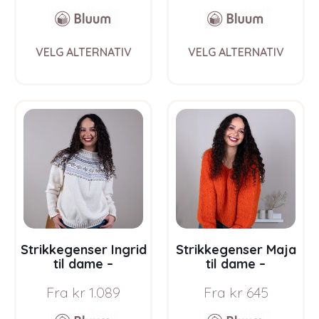
This
This
VELG ALTERNATIV
VELG ALTERNATIV
product
prod
has
has
multiple
multi
variants.
varia
The
The
options
opti
may
may
be
be
chosen
chos
on
on
the
the
product
prod
page
pag
Strikkegenser Ingrid
Strikkegenser Maja
til dame –
til dame –
garnpakke i Bluum
garnpakke fra
Fra
kr
1.089
Fra
kr
645
Soft Merino Ull
Bluum i Fnugg