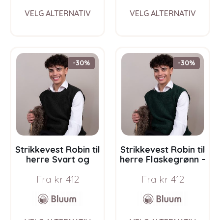
This
This
VELG ALTERNATIV
VELG ALTERNATIV
product
prod
has
has
multiple
multi
variants.
varia
The
The
-30%
-30%
options
opti
may
may
be
be
chosen
chos
on
on
the
the
product
prod
page
pag
Strikkevest Robin til
Strikkevest Robin til
herre Svart og
herre Flaskegrønn –
grått – garnpakke i
garnpakke i Bluum
Fra
kr
412
Fra
kr
412
Bluum Soft Merino
Soft Merino Ull
Ull
This
This