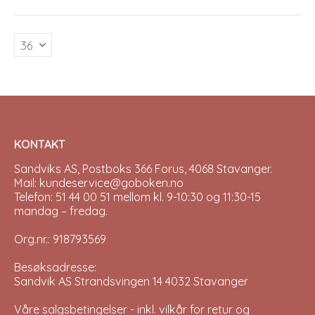
variants.
The
options
may
be
chosen
on
the
product
page
KONTAKT
Sandviks AS, Postboks 366 Forus, 4068 Stavanger.
Mail: kundeservice@goboken.no
Telefon: 51 44 00 51 mellom kl. 9-10:30 og 11:30-15
mandag – fredag.
Org.nr.: 918793569
Besøksadresse:
Sandvik AS Strandsvingen 14 4032 Stavanger
Våre salgsbetingelser - inkl. vilkår for retur og