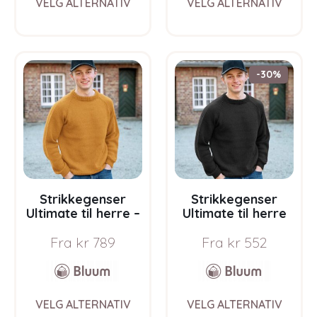
VELG ALTERNATIV
VELG ALTERNATIV
product
prod
has
has
multiple
multi
variants.
varia
The
The
-30%
options
opti
may
may
be
be
chosen
chos
on
on
the
the
product
prod
page
pag
Strikkegenser
Strikkegenser
Ultimate til herre –
Ultimate til herre
garnpakke i Bluum
Svart – garnpakke i
Fra
kr
789
Fra
kr
552
Soft Merino Ull
Bluum Soft Merino
Ull
This
This
VELG ALTERNATIV
VELG ALTERNATIV
product
prod