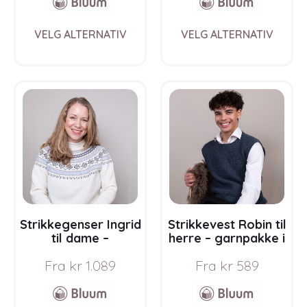
This
This
VELG ALTERNATIV
VELG ALTERNATIV
product
prod
has
has
multiple
multi
variants.
varia
The
The
options
opti
may
may
be
be
chosen
chos
on
on
the
the
product
prod
page
pag
Strikkegenser Ingrid
Strikkevest Robin til
til dame –
herre – garnpakke i
garnpakke i Bluum
Bluum Soft Merino
Fra
kr
1.089
Fra
kr
589
Pure Eco Baby Wool
Ull