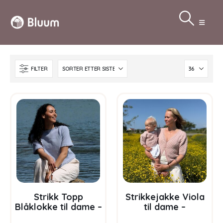
FILTER
Strikk Topp
Strikkejakke Viola
Blåklokke til dame –
til dame –
garnpakke i Bluum
garnpakke i Bluum