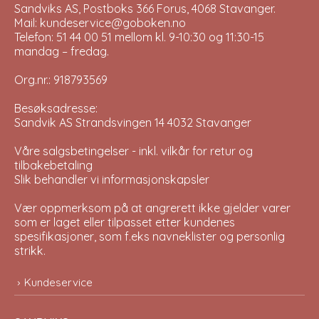
Sandviks AS, Postboks 366 Forus, 4068 Stavanger.
Mail: kundeservice@goboken.no
Telefon: 51 44 00 51 mellom kl. 9-10:30 og 11:30-15
mandag – fredag.
Org.nr.: 918793569
Besøksadresse:
Sandvik AS Strandsvingen 14 4032 Stavanger
Våre salgsbetingelser - inkl. vilkår for retur og
tilbakebetaling
Slik behandler vi informasjonskapsler
Vær oppmerksom på at angrerett ikke gjelder varer
som er laget eller tilpasset etter kundenes
spesifikasjoner, som f.eks navneklister og personlig
strikk.
Kundeservice