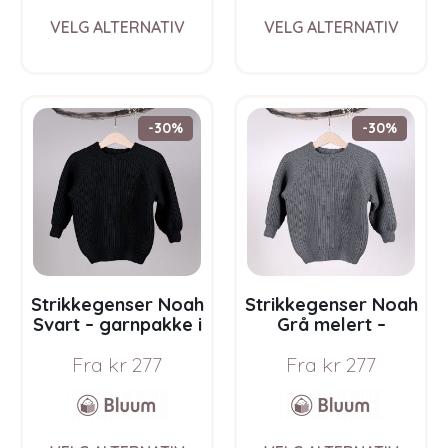
This
This
VELG ALTERNATIV
VELG ALTERNATIV
product
prod
has
has
multiple
multi
variants.
varia
The
The
-30%
-30%
options
opti
may
may
be
be
chosen
chos
on
on
the
the
product
prod
page
pag
Strikkegenser Noah
Strikkegenser Noah
Svart – garnpakke i
Grå melert –
Bluum Soft Merino
garnpakke i Bluum
Fra
kr
277
Fra
kr
277
Ull
Soft Merino Ull
This
This