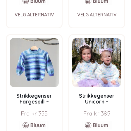
This
This
VELG ALTERNATIV
VELG ALTERNATIV
product
prod
has
has
multiple
multi
variants.
varia
The
The
options
opti
may
may
be
be
chosen
chos
on
on
the
the
product
prod
page
pag
Strikkegenser
Strikkegenser
Fargespill –
Unicorn –
garnpakke i Bluum
garnpakke fra
Fra
kr
355
Fra
kr
385
Soft Merino Ull
Bluum i Fnugg