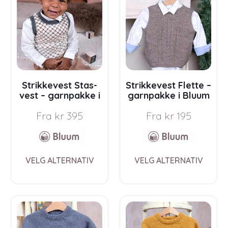
options
opti
may
may
be
be
chosen
chos
on
on
the
the
product
prod
page
pag
Strikkevest Stas-
Strikkevest Flette –
vest – garnpakke i
garnpakke i Bluum
Bluum Soft Merino
Pure Eco Wool
Fra
kr
395
Fra
kr
195
Ull
This
This
VELG ALTERNATIV
VELG ALTERNATIV
product
prod
has
has
multiple
multi
variants.
varia
The
The
options
opti
may
may