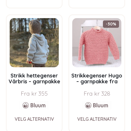
has
has
multiple
multi
variants.
varia
The
The
-30%
options
opti
may
may
be
be
chosen
chos
on
on
the
the
product
prod
page
pag
Strikk hettegenser
Strikkegenser Hugo
Vårbris – garnpakke
– garnpakke fra
fra Bluum i Fluffy
Bluum i Møy
Fra
kr
355
Fra
kr
328
This
This
VELG ALTERNATIV
VELG ALTERNATIV
product
prod
has
has