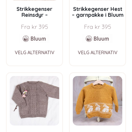
page
pag
Strikkegenser
Strikkegenser Hest
Reinsdyr –
– garnpakke i Bluum
garnpakke i Bluum
Pure Eco Baby Wool
Fra
kr
395
Fra
kr
395
Pure Eco Baby Wool
This
This
VELG ALTERNATIV
VELG ALTERNATIV
product
prod
has
has
multiple
multi
variants.
varia
The
The
options
opti
may
may
be
be
chosen
chos
on
on
the
the
product
prod
page
pag