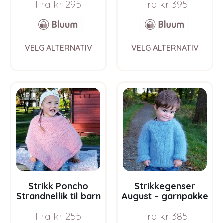
Fra
kr
295
Fra
kr
395
i Bluum Soft Merino
Ull
This
This
VELG ALTERNATIV
VELG ALTERNATIV
product
prod
has
has
multiple
multi
variants.
varia
The
The
options
opti
may
may
be
be
chosen
chos
on
on
the
the
product
prod
page
pag
Strikk Poncho
Strikkegenser
Strandnellik til barn
August – garnpakke
– garnpakke fra
fra Bluum i Fnugg
Fra
kr
255
Fra
kr
385
Bluum i Fnugg