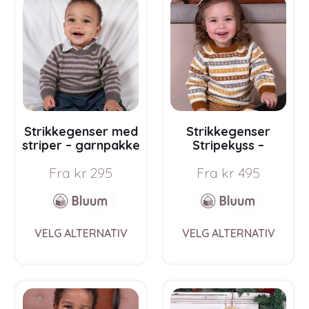
The
The
options
opti
may
may
be
be
chosen
chos
on
on
the
the
product
prod
page
pag
Strikkegenser med
Strikkegenser
striper – garnpakke
Stripekyss –
i Bluum Soft Merino
garnpakke i Bluum
Fra
kr
295
Fra
kr
495
Ull
Pure Eco Baby Wool
This
This
VELG ALTERNATIV
VELG ALTERNATIV
product
prod
has
has
multiple
multi
variants.
varia
The
The