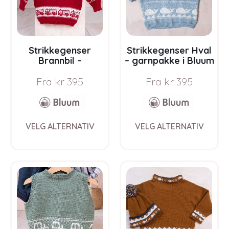
on
on
the
the
product
prod
page
pag
Strikkegenser
Strikkegenser Hval
Brannbil –
– garnpakke i Bluum
garnpakke i Bluum
Pure Eco Baby Wool
Fra
kr
395
Fra
kr
395
Pure Eco Baby Wool
This
This
VELG ALTERNATIV
VELG ALTERNATIV
product
prod
has
has
multiple
multi
variants.
varia
The
The
options
opti
may
may
be
be
chosen
chos
on
on