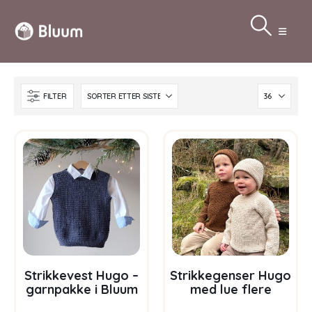
FILTER
Strikkevest Hugo –
Strikkegenser Hugo
garnpakke i Bluum
med lue flere
Soft Merino Ull
farger – garnpakke