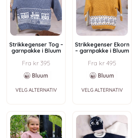
be
be
chosen
chos
on
on
the
the
product
prod
page
pag
Strikkegenser Tog –
Strikkegenser Ekorn
garnpakke i Bluum
– garnpakke i Bluum
Pure Eco Baby Wool
Pure Eco Baby Wool
Fra
kr
395
Fra
kr
495
This
This
VELG ALTERNATIV
VELG ALTERNATIV
product
prod
has
has
multiple
multi
variants.
varia
The
The
options
opti
may
may
be
be