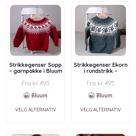
variants.
varia
The
The
options
opti
may
may
be
be
chosen
chos
on
on
the
the
product
prod
page
pag
Strikkegenser Sopp
Strikkegenser Ekorn
– garnpakke i Bluum
i rundstrikk –
Pure Eco Baby Wool
garnpakke i Bluum
Fra
kr
495
Fra
kr
495
Pure Eco Baby Wool
This
This
VELG ALTERNATIV
VELG ALTERNATIV
product
prod
has
has
multiple
multi
variants.
varia