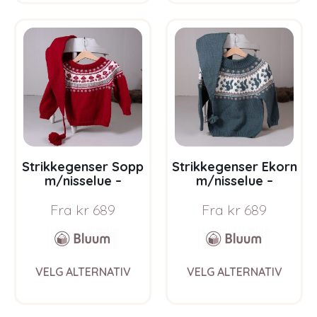
multiple
multi
variants.
varia
The
The
options
opti
may
may
be
be
chosen
chos
on
on
the
the
product
prod
page
pag
Strikkegenser Sopp
Strikkegenser Ekorn
m/nisselue –
m/nisselue –
garnpakke i Bluum
garnpakke i Bluum
Fra
kr
689
Fra
kr
689
Pure Eco Baby Wool
Pure Eco Baby Wool
This
This
VELG ALTERNATIV
VELG ALTERNATIV
product
prod
has
has
multiple
multi