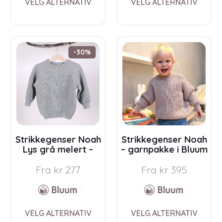
VELG ALTERNATIV
VELG ALTERNATIV
product
prod
has
has
multiple
multi
variants.
varia
The
The
-30%
options
opti
may
may
be
be
chosen
chos
on
on
the
the
product
prod
page
pag
Strikkegenser Noah
Strikkegenser Noah
Lys grå melert –
– garnpakke i Bluum
garnpakke i Bluum
Soft Merino Ull
Fra
kr
277
Fra
kr
395
Soft Merino Ull
This
This
VELG ALTERNATIV
VELG ALTERNATIV
product
prod