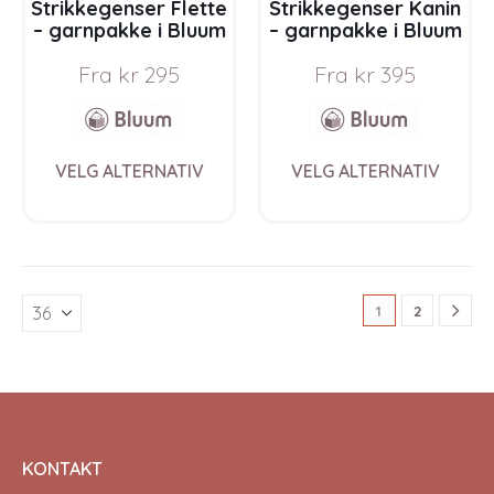
Strikkegenser Flette
Strikkegenser Kanin
– garnpakke i Bluum
– garnpakke i Bluum
Pure Eco Baby Wool
Pure Eco Baby Wool
Fra
kr
295
Fra
kr
395
This
This
VELG ALTERNATIV
VELG ALTERNATIV
product
prod
has
has
multiple
multi
variants.
varia
The
The
options
opti
1
2
may
may
be
be
chosen
chos
on
on
the
the
product
prod
page
pag
KONTAKT