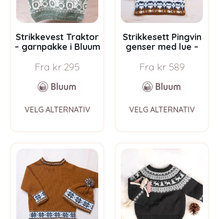
the
the
product
prod
page
pag
Strikkevest Traktor
Strikkesett Pingvin
– garnpakke i Bluum
genser med lue –
Pure Eco Wool
garnpakke i Bluum
Fra
kr
295
Fra
kr
589
Pure Eco Baby Wool
This
This
VELG ALTERNATIV
VELG ALTERNATIV
product
prod
has
has
multiple
multi
variants.
varia
The
The
options
opti
may
may
be
be
chosen
chos
on
on
the
the