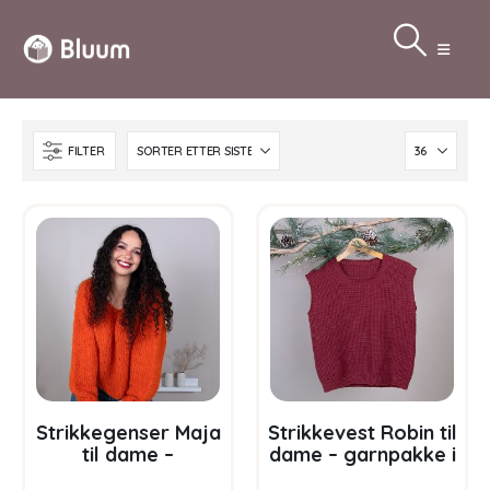
FILTER
Strikkegenser Maja
Strikkevest Robin til
til dame –
dame – garnpakke i
garnpakke fra
Bluum Soft Merino