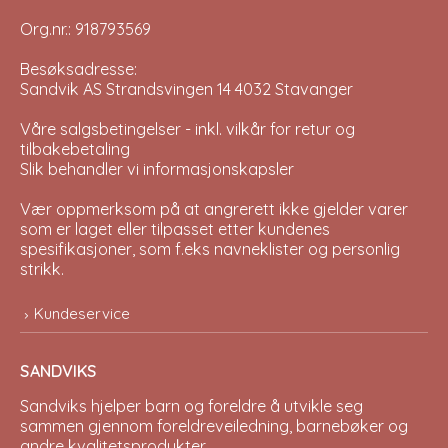
Org.nr.: 918793569
Besøksadresse:
Sandvik AS Strandsvingen 14 4032 Stavanger
Våre salgsbetingelser - inkl. vilkår for retur og
tilbakebetaling
Slik behandler vi informasjonskapsler
Vær oppmerksom på at angrerett ikke gjelder varer
som er laget eller tilpasset etter kundenes
spesifikasjoner, som f.eks navneklister og personlig
strikk.
Kundeservice
SANDVIKS
Sandviks
hjelper barn og foreldre å utvikle seg
sammen gjennom foreldreveiledning, barnebøker og
andre kvalitetsprodukter.