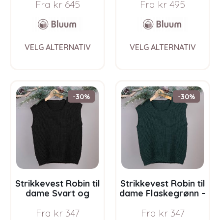
Fra
kr
645
Fra
kr
495
Bluum i Fnugg
Ull
This
This
VELG ALTERNATIV
VELG ALTERNATIV
product
prod
has
has
multiple
multi
variants.
varia
The
The
-30%
-30%
options
opti
may
may
be
be
chosen
chos
on
on
the
the
product
prod
page
pag
Strikkevest Robin til
Strikkevest Robin til
dame Svart og
dame Flaskegrønn –
grått – garnpakke i
garnpakke i Bluum
Fra
kr
347
Fra
kr
347
Bluum Soft Merino
Soft Merino Ull