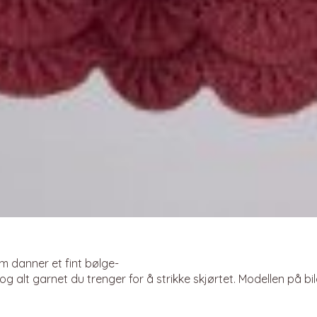
som danner et fint bølge-
 alt garnet du trenger for å strikke skjørtet. Modellen på bi
erinoull). Strikkes på pinner 2,5 og 3. Trenger du strikkepinne