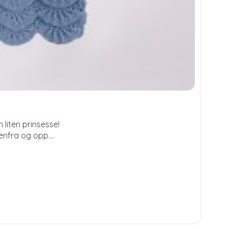
 liten prinsesse!
denfra og opp.