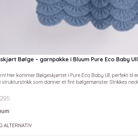
eskjørt Bølge – garnpakke i Bluum Pure Eco Baby Ull
arn! Her kommer Bølgeskjørtet i Pure Eco Baby Ull, perfekt til en
 i strukturstrikk som danner et fint bølgemønster. Strikkes ne
ken inneholder oppskrift og alt…
295
G ALTERNATIV
t