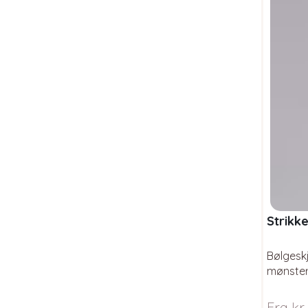
Strikk
Bølgeskj
mønster.
10 år). 
Fra
kr