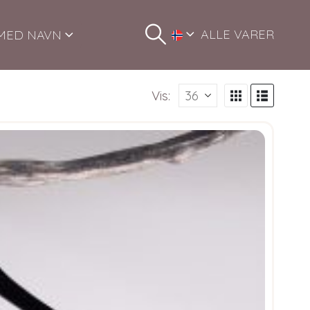
ALLE VARER
MED NAVN
Vis: