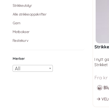
Strikkeutstyr
Alle strikkeoppskrifter
Garn
Matbokser
Restekurv
Strikk
Merker
I nytt g
Strikket
All
Garnpak
Fra
kr
This
VEL
produc
has