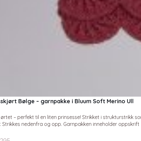
eskjørt Bølge – garnpakke i Bluum Soft Merino Ull
ørtet – perfekt til en liten prinsesse! Strikket i strukturstrikk 
 Strikkes nedenfra og opp. Garnpakken inneholder oppskrift og
Garntypen er Bluum Soft Merino Ull (100% ekstra fin, naturlig m
295