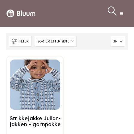
FILTER
Strikkejakke Julian-
jakken – garnpakke
i Bluum Pure Eco