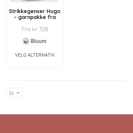
page
pag
Strikkegenser Hugo
– garnpakke fra
Bluum i Møy
Fra
kr
328
This
VELG ALTERNATIV
product
has
multiple
variants.
The
options
may
be
chosen
on
the
product
page