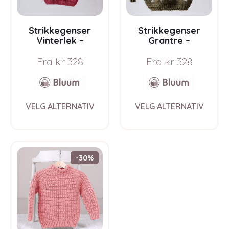
Strikkegenser
Strikkegenser
Vinterlek –
Grantre –
garnpakke fra
garnpakke fra
Fra
kr
328
Fra
kr
328
Bluum i Møy
Bluum i Møy
This
This
VELG ALTERNATIV
VELG ALTERNATIV
product
prod
has
has
multiple
multi
variants.
varia
The
The
-30%
options
opti
may
may
be
be
chosen
chos
on
on
the
the
product
prod