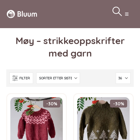
Møy – strikkeoppskrifter
med garn
FILTER
-30%
-30%