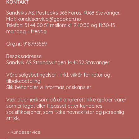
KONTAKT
Sandviks AS, Postboks 366 Forus, 4068 Stavanger.
Mail: kundeservice@goboken.no
Telefon: 51 44 00 51 mellom kl. 9-10:30 og 11:30-15
mandag – fredag.
Org.nr.: 918793569
Besøksadresse:
Sandvik AS Strandsvingen 14 4032 Stavanger
Våre salgsbetingelser - inkl. vilkår for retur og
tilbakebetaling
Slik behandler vi informasjonskapsler
Vær oppmerksom på at angrerett ikke gjelder varer
som er laget eller tilpasset etter kundenes
spesifikasjoner, som f.eks navneklister og personlig
strikk.
Kundeservice