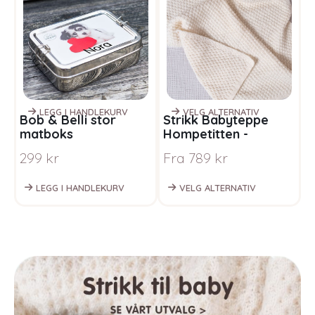
LEGG I HANDLEKURV
VELG ALTERNATIV
Bob & Belli stor
Strikk Babyteppe
S
matboks
Hompetitten -
m
garnpakke i Bluum
-
299
kr
Fra
789
kr
F
Pure Eco Baby Wool
S
LEGG I HANDLEKURV
VELG ALTERNATIV