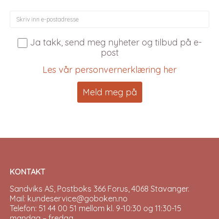
Ja takk, send meg nyheter og tilbud på e-
post
Les vår personvernerklæring her
KONTAKT
Sandviks AS, Postboks 366 Forus, 4068 Stavanger.
Mail: kundeservice@goboken.no
Telefon: 51 44 00 51 mellom kl. 9-10:30 og 11:30-15
mandag – fredag.