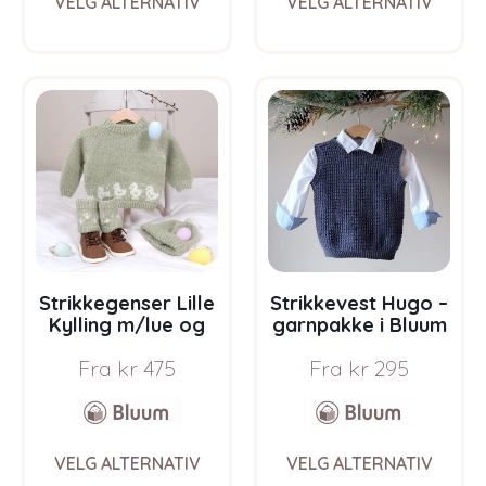
VELG ALTERNATIV
VELG ALTERNATIV
product
prod
has
has
multiple
multi
variants.
varia
The
The
options
opti
may
may
be
be
chosen
chos
on
on
the
the
product
prod
page
pag
Strikkegenser Lille
Strikkevest Hugo –
Kylling m/lue og
garnpakke i Bluum
leggvarmere –
Soft Merino Ull
Fra
kr
475
Fra
kr
295
garnpakke fra
Bluum i Fluffy og
Faerytale
This
This
VELG ALTERNATIV
VELG ALTERNATIV
product
prod