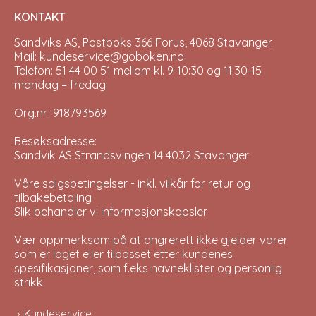
KONTAKT
Sandviks AS, Postboks 366 Forus, 4068 Stavanger.
Mail: kundeservice@goboken.no
Telefon: 51 44 00 51 mellom kl. 9-10:30 og 11:30-15
mandag – fredag.
Org.nr.: 918793569
Besøksadresse:
Sandvik AS Strandsvingen 14 4032 Stavanger
Våre salgsbetingelser - inkl. vilkår for retur og
tilbakebetaling
Slik behandler vi informasjonskapsler
Vær oppmerksom på at angrerett ikke gjelder varer
som er laget eller tilpasset etter kundenes
spesifikasjoner, som f.eks navneklister og personlig
strikk.
Kundeservice