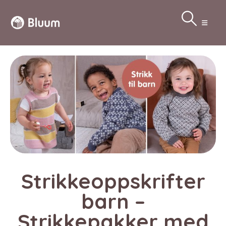
Strikkeoppskrifter
barn –
Strikkepakker med