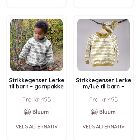
has
has
multiple
multi
variants.
varia
The
The
options
opti
may
may
be
be
chosen
chos
on
on
the
the
product
prod
page
pag
Strikkegenser Lerke
Strikkegenser Lerke
til barn – garnpakke
m/lue til barn –
i Bluum Pure Eco
garnpakke i Bluum
Fra
kr
495
Fra
kr
495
Baby Wool
Pure Eco Baby Wool
This
This
VELG ALTERNATIV
VELG ALTERNATIV
product
prod
has
has