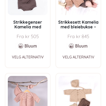
on
on
the
the
product
prod
page
pag
Strikkegenser
Strikkesett Kamelia
Kamelia med
med bleiebukse –
bleiebukse –
garnpakke fra
Fra
kr
505
Fra
kr
845
garnpakke fra
Bluum i Sunset in
Bluum i Sunset in
Sahara
Sahara
This
This
VELG ALTERNATIV
VELG ALTERNATIV
product
prod
has
has
multiple
multi
variants.
varia
The
The
options
opti
may
may
be
be
chosen
chos
on
on