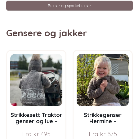
Bukser og sparkebukser
Gensere og jakker
Strikkesett Traktor
Strikkegenser
genser og lue –
Hermine –
garnpakke i Bluum
garnpakke fra
Fra
kr
495
Fra
kr
675
Pure Eco Baby Wool
Bluum i Sunset in