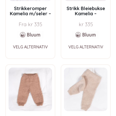
Strikkeromper
Strikk Bleiebukse
Kamelia m/seler –
Kamelia –
garnpakke fra
garnpakke fra
Fra
kr
335
kr
335
Bluum i Sunset in
Bluum i Sunset in
Sahara
Sahara
This
This
VELG ALTERNATIV
VELG ALTERNATIV
product
prod
has
has
multiple
multi
variants.
varia
The
The
options
opti
may
may
be
be
chosen
chos
on
on
the
the
product
prod
page
pag