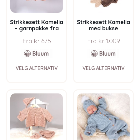
the
the
product
prod
page
pag
Strikkesett Kamelia
Strikkesett Kamelia
– garnpakke fra
med bukse
Bluum i Sunset in
flerfarget –
Fra
kr
675
Fra
kr
1.009
Sahara
garnpakke fra
Bluum i Sunset in
Sahara
This
This
VELG ALTERNATIV
VELG ALTERNATIV
product
prod
has
has
multiple
multi
variants.
varia
The
The
options
opti
may
may
be
be
chosen
chos
on
on
the
the