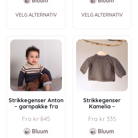
This
This
VELG ALTERNATIV
VELG ALTERNATIV
product
prod
has
has
multiple
multi
variants.
varia
The
The
options
opti
may
may
be
be
chosen
chos
on
on
the
the
product
prod
page
pag
Strikkegenser Anton
Strikkegenser
– garnpakke fra
Kamelia –
Bluum i Sunset in
garnpakke fra
Fra
kr
845
Fra
kr
335
Sahara
Bluum i Sunset in
Sahara