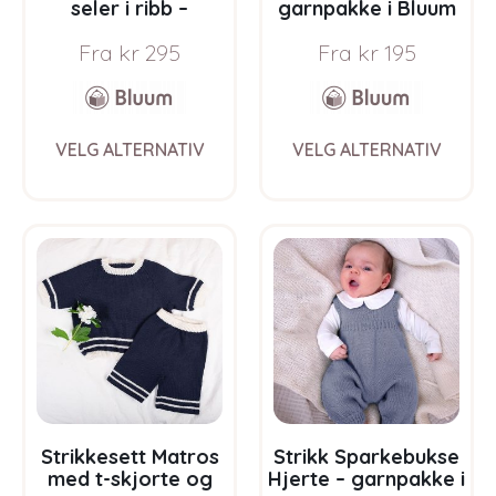
seler i ribb –
garnpakke i Bluum
garnpakke i Bluum
Soft Merino Ull
Fra
kr
295
Fra
kr
195
Soft Merino Ull
This
This
VELG ALTERNATIV
VELG ALTERNATIV
product
prod
has
has
multiple
multi
variants.
varia
The
The
options
opti
may
may
be
be
chosen
chos
on
on
the
the
product
prod
page
pag
Strikkesett Matros
Strikk Sparkebukse
med t-skjorte og
Hjerte – garnpakke i