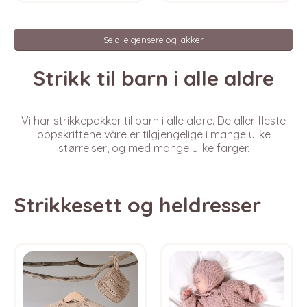
multiple
multi
variants.
varia
The
The
Se alle gensere og jakker
options
opti
may
may
Strikk til barn i alle aldre
be
be
chosen
chos
on
on
the
the
Vi har strikkepakker til barn i alle aldre. De aller fleste
product
prod
oppskriftene våre er tilgjengelige i mange ulike
page
pag
størrelser, og med mange ulike farger.
Strikkesett og heldresser