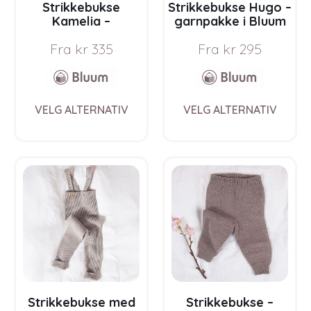
Strikkebukse
Strikkebukse Hugo –
Kamelia –
garnpakke i Bluum
garnpakke fra
Soft Merino Ull
Fra
kr
335
Fra
kr
295
Bluum i Sunset in
Sahara
This
This
VELG ALTERNATIV
VELG ALTERNATIV
product
prod
has
has
multiple
multi
variants.
varia
The
The
options
opti
may
may
be
be
chosen
chos
on
on
the
the
product
prod
page
pag
Strikkebukse med
Strikkebukse –