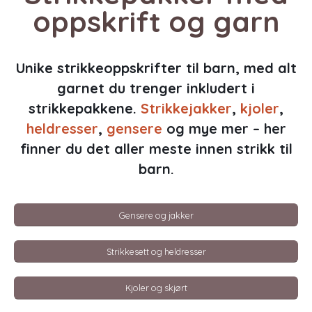
oppskrift og garn
Unike strikkeoppskrifter til barn, med alt
garnet du trenger inkludert i
strikkepakkene.
Strikkejakker
,
kjoler
,
heldresser
,
gensere
og mye mer – her
finner du det aller meste innen strikk til
barn.
Gensere og jakker
Strikkesett og heldresser
Kjoler og skjørt