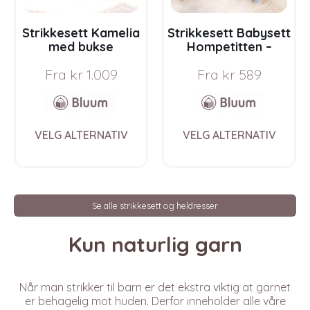
product
prod
page
pag
Strikkesett Kamelia
Strikkesett Babysett
med bukse
Hompetitten –
ensfarget –
garnpakke i Bluum
Fra
kr
1.009
Fra
kr
589
garnpakke fra
Pure Eco Baby Wool
Bluum i Sunset in
Sahara
This
This
VELG ALTERNATIV
VELG ALTERNATIV
product
prod
has
has
multiple
multi
variants.
varia
The
The
Se alle strikkesett og heldresser
options
opti
may
may
Kun naturlig garn
be
be
chosen
chos
on
on
the
the
Når man strikker til barn er det ekstra viktig at garnet
product
prod
er behagelig mot huden. Derfor inneholder alle våre
page
pag