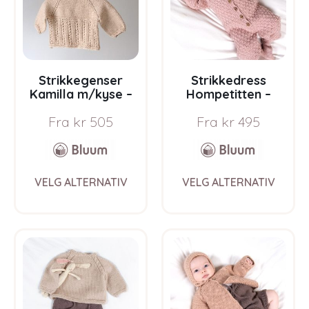
Strikkegenser
Strikkedress
Kamilla m/kyse –
Hompetitten –
garnpakke fra
garnpakke i Bluum
Fra
kr
505
Fra
kr
495
Bluum i Sunset in
Pure Eco Baby Wool
Sahara
This
This
VELG ALTERNATIV
VELG ALTERNATIV
product
prod
has
has
multiple
multi
variants.
varia
The
The
options
opti
may
may
be
be
chosen
chos