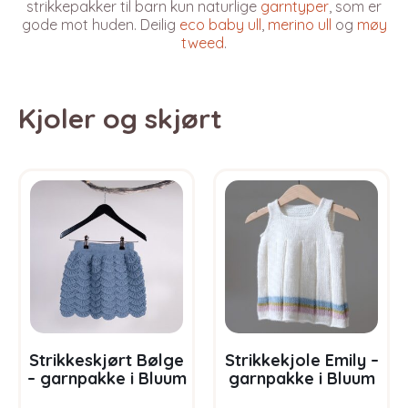
strikkepakker til barn kun naturlige
garntyper
, som er
gode mot huden. Deilig
eco baby ull
,
merino ull
og
møy
tweed
.
Kjoler og skjørt
Strikkeskjørt Bølge
Strikkekjole Emily –
– garnpakke i Bluum
garnpakke i Bluum
Pure Eco Baby Ull
Pure Eco Baby Wool