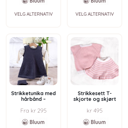
This
This
VELG ALTERNATIV
VELG ALTERNATIV
product
prod
has
has
multiple
multi
variants.
varia
The
The
options
opti
may
may
be
be
chosen
chos
on
on
the
the
product
prod
page
pag
Strikketunika med
Strikkesett T-
hårbånd –
skjorte og skjørt
garnpakke i Bluum
med striper –
Fra
kr
295
kr
495
Soft Merino Ull
garnpakke i Bluum
Soft Merino Ull