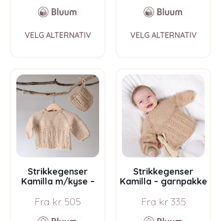
Sahara
This
This
VELG ALTERNATIV
VELG ALTERNATIV
product
prod
has
has
multiple
multi
variants.
varia
The
The
options
opti
may
may
be
be
chosen
chos
on
on
the
the
product
prod
page
pag
Strikkegenser
Strikkegenser
Kamilla m/kyse –
Kamilla – garnpakke
garnpakke fra
fra Bluum i Sunset in
Fra
kr
505
Fra
kr
335
Bluum i Sunset in
Sahara
Sahara