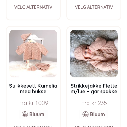
This
This
VELG ALTERNATIV
VELG ALTERNATIV
product
prod
has
has
multiple
multi
variants.
varia
The
The
options
opti
may
may
be
be
chosen
chos
on
on
the
the
product
prod
page
pag
Strikkesett Kamelia
Strikkejakke Flette
med bukse
m/lue – garnpakke
ensfarget –
fra Bluum i Fluffy
Fra
kr
1.009
Fra
kr
235
garnpakke fra
Bluum i Sunset in
Sahara
This
This