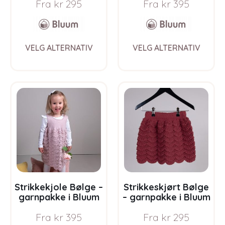
Fra
kr
295
Fra
kr
395
This
This
VELG ALTERNATIV
VELG ALTERNATIV
product
prod
has
has
multiple
multi
variants.
varia
The
The
options
opti
may
may
be
be
chosen
chos
on
on
the
the
product
prod
page
pag
Strikkekjole Bølge –
Strikkeskjørt Bølge
garnpakke i Bluum
– garnpakke i Bluum
Pure Eco Baby Ull
Soft Merino Ull
Fra
kr
395
Fra
kr
295