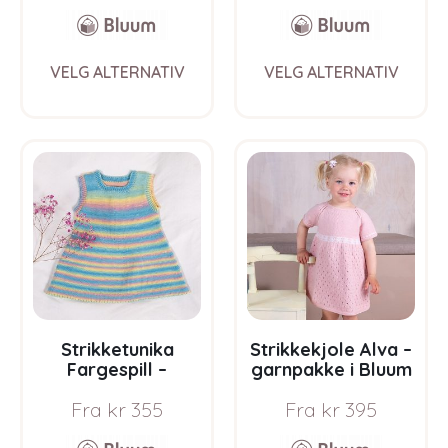
This
This
VELG ALTERNATIV
VELG ALTERNATIV
product
prod
has
has
multiple
multi
variants.
varia
The
The
options
opti
may
may
be
be
chosen
chos
on
on
the
the
product
prod
page
pag
Strikketunika
Strikkekjole Alva –
Fargespill –
garnpakke i Bluum
garnpakke i Bluum
Soft Merino Ull
Fra
kr
355
Fra
kr
395
Soft Merino Ull