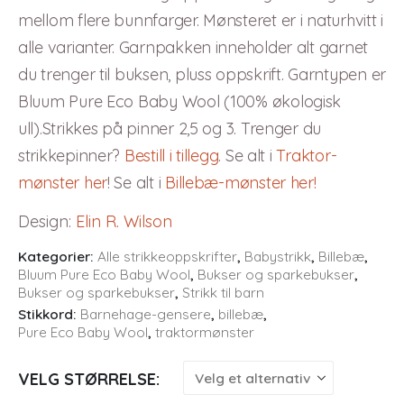
mellom flere bunnfarger. Mønsteret er i naturhvitt i
alle varianter. Garnpakken inneholder alt garnet
du trenger til buksen, pluss oppskrift. Garntypen er
Bluum Pure Eco Baby Wool (100% økologisk
ull).Strikkes på pinner 2,5 og 3. Trenger du
strikkepinner?
Bestill i tillegg
. Se alt i
Traktor-
mønster her
! Se alt i
Billebæ-mønster her!
Design
:
Elin R. Wilson
Kategorier:
Alle strikkeoppskrifter
,
Babystrikk
,
Billebæ
,
Bluum Pure Eco Baby Wool
,
Bukser og sparkebukser
,
Bukser og sparkebukser
,
Strikk til barn
Stikkord:
Barnehage-gensere
,
billebæ
,
Pure Eco Baby Wool
,
traktormønster
VELG STØRRELSE