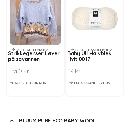
VELG ALTERNATIV
LEGG I HANDLEKURV
Strikkegenser Løver
Baby Ull Halvblek
B
på savannen -
Hvit 0017
W
garnpakke i Bluum
Fra
0
kr
69
kr
Soft Merino Ull
VELG ALTERNATIV
LEGG I HANDLEKURV
BLUUM PURE ECO BABY WOOL