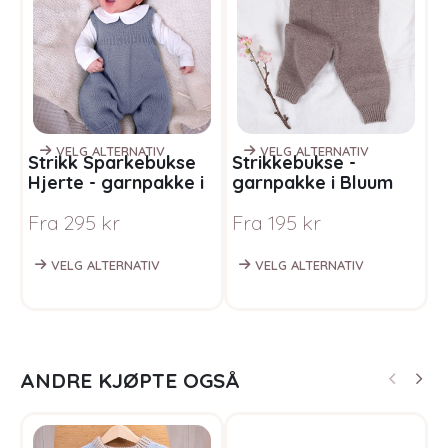
VELG ALTERNATIV
VELG ALTERNATIV
Strikk Sparkebukse
Strikkebukse -
S
Hjerte - garnpakke i
garnpakke i Bluum
g
Bluum Pure Eco Baby
Soft Merino Ull
S
Fra
295
kr
Fra
195
kr
F
Wool
VELG ALTERNATIV
VELG ALTERNATIV
ANDRE KJØPTE OGSÅ