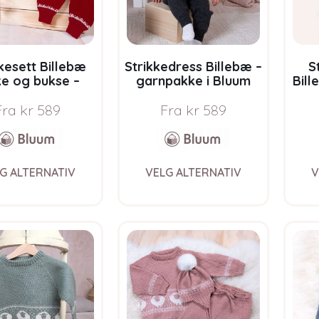
on
on
the
the
product
product
page
page
kesett Billebæ
Strikkedress Billebæ –
S
ke og bukse –
garnpakke i Bluum
Bill
pakke i Bluum
Pure Eco Wool
Blu
Eco Baby Wool
Fra
kr
589
Fra
kr
589
This
This
G ALTERNATIV
VELG ALTERNATIV
V
product
product
has
has
multiple
multiple
variants.
variants.
The
The
options
options
may
may
be
be
chosen
chosen