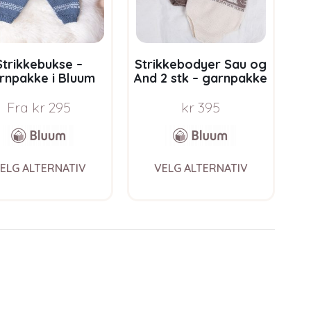
on
on
the
the
product
product
page
page
Strikkebukse –
Strikkebodyer Sau og
rnpakke i Bluum
And 2 stk – garnpakke
e Eco Baby Wool
i Bluum Pure Eco Baby
Wool
Fra
kr
295
kr
395
This
This
ELG ALTERNATIV
VELG ALTERNATIV
product
product
has
has
multiple
multiple
variants.
variants.
The
The
options
options
may
may
be
be
chosen
chosen