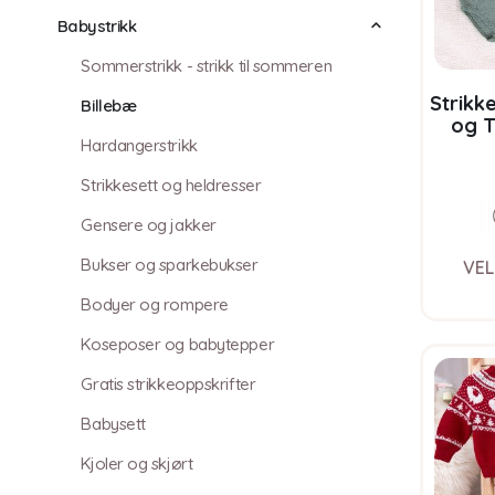
Babystrikk
Sommerstrikk - strikk til sommeren
Strikk
Billebæ
og T
Hardangerstrikk
garn
Pure 
Strikkesett og heldresser
Gensere og jakker
Bukser og sparkebukser
VEL
Bodyer og rompere
Koseposer og babytepper
Gratis strikkeoppskrifter
Babysett
Kjoler og skjørt