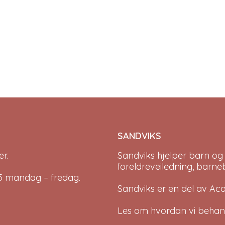
on
on
the
the
product
product
page
page
SANDVIKS
r.
Sandviks
hjelper barn og
foreldreveiledning, barne
-15 mandag – fredag.
Sandviks er en del av
Ac
Les om hvordan vi behan