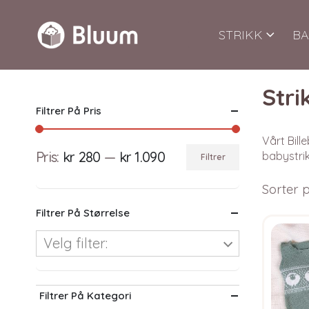
STRIKK
BA
Stri
Filtrer På Pris
Vårt Bill
Pris:
kr 280
—
kr 1.090
babystrik
Filtrer
Min.
Makspris
Sorter p
pris
Filtrer På Størrelse
Velg filter:
Filtrer På Kategori