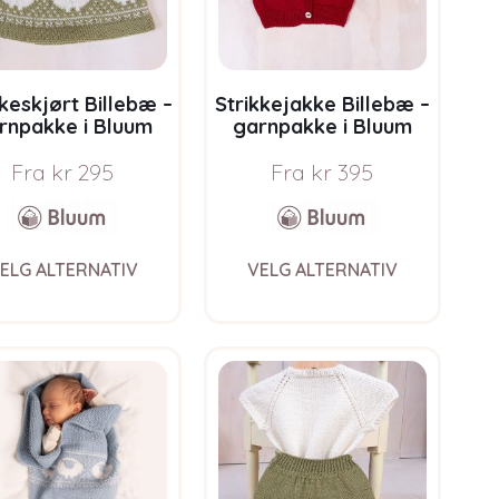
kkeskjørt Billebæ –
Strikkejakke Billebæ –
rnpakke i Bluum
garnpakke i Bluum
e Eco Baby Wool
Pure Eco Baby Wool
Fra
kr
295
Fra
kr
395
This
This
ELG ALTERNATIV
VELG ALTERNATIV
product
product
has
has
multiple
multiple
variants.
variants.
The
The
options
options
may
may
be
be
chosen
chosen