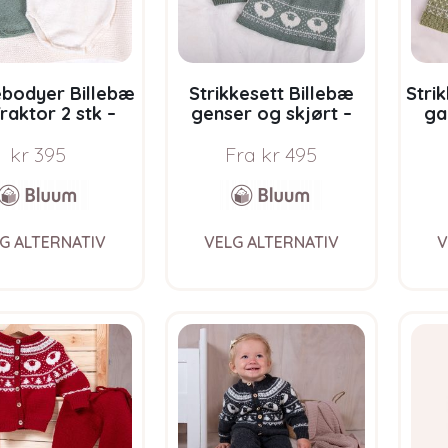
ebodyer Billebæ
Strikkesett Billebæ
Stri
raktor 2 stk –
genser og skjørt –
ga
pakke i Bluum
garnpakke i Bluum
Pur
Eco Baby Wool
Pure Eco Baby Wool
kr
395
Fra
kr
495
This
This
G ALTERNATIV
VELG ALTERNATIV
V
product
product
has
has
multiple
multiple
variants.
variants.
The
The
options
options
may
may
be
be
chosen
chosen