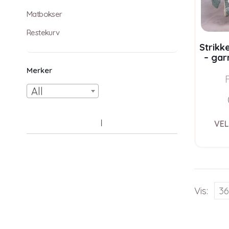
Matbokser
Restekurv
Strikk
– gar
Pure 
Merker
All
VEL
Vis: