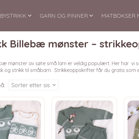
BYSTRIKK
GARN OG PINNER
MATBOKSER 
kk Billebæ mønster – strikke
ebæ mønster av søte små lam er veldig populært. Her har vi s
k og strikk til småbarn. Strikkeoppskrifter får du gratis som 
å: