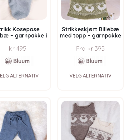
on
on
the
the
product
product
page
page
trikk Kosepose
Strikkeskjørt Billebæ
ebæ – garnpakke i
med topp – garnpakke
um Pure Eco Baby
i Bluum Pure Eco Baby
Wool
Wool
kr
495
Fra
kr
395
This
This
ELG ALTERNATIV
VELG ALTERNATIV
product
product
has
has
multiple
multiple
variants.
variants.
The
The
options
options
may
may
be
be
chosen
chosen