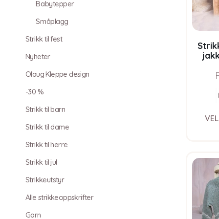
Babytepper
Småplagg
Strikk til fest
Strik
jak
Nyheter
garn
Pure 
Olaug Kleppe design
-30 %
Strikk til barn
VEL
Strikk til dame
Strikk til herre
Strikk til jul
Strikkeutstyr
Alle strikkeoppskrifter
Garn