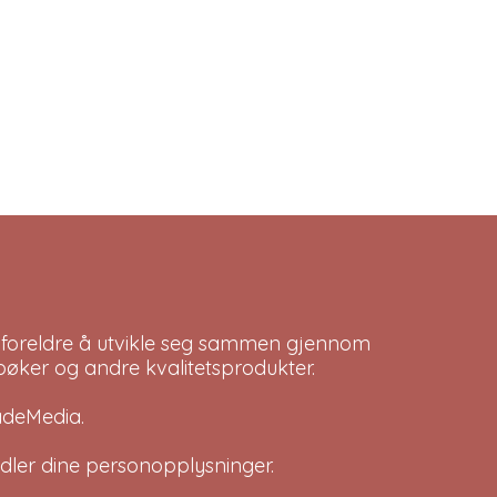
on
on
the
the
product
product
page
page
 foreldre å utvikle seg sammen gjennom
bøker og andre kvalitetsprodukter.
adeMedia
.
dler dine
personopplysninger
.