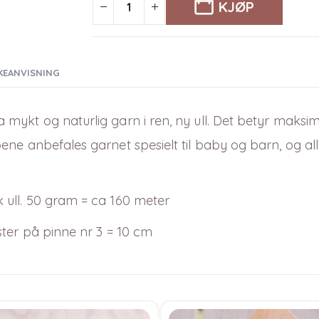
KJØP
KEANVISNING
a mykt og naturlig garn i ren, ny ull. Det betyr maksi
ne anbefales garnet spesielt til baby og barn, og all
 ull. 50 gram = ca 160 meter
ster på pinne nr 3 = 10 cm