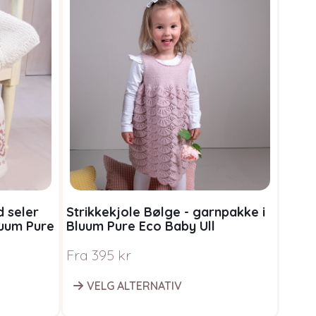
d seler
Strikkekjole Bølge - garnpakke i
luum Pure
Bluum Pure Eco Baby Ull
Fra
395
kr
VELG ALTERNATIV