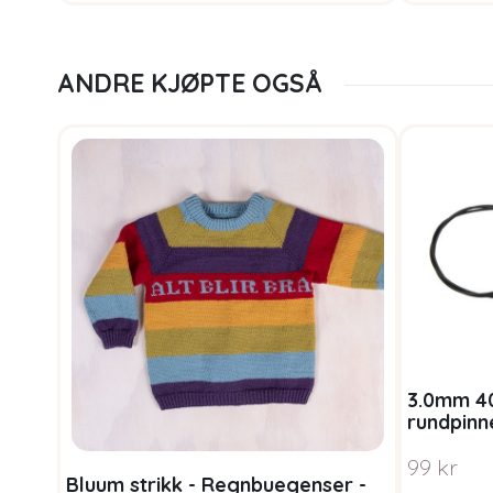
ANDRE KJØPTE OGSÅ
3.0mm 4
rundpinn
99
kr
Bluum strikk - Regnbuegenser -