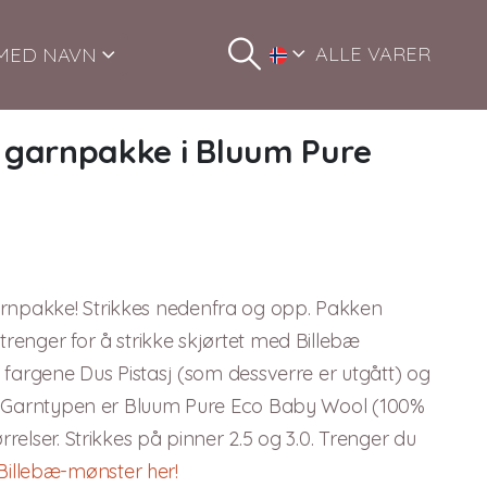
ALLE VARER
MED NAVN
– garnpakke i Bluum Pure
arnpakke! Strikkes nedenfra og opp. Pakken
trenger for å strikke skjørtet med Billebæ
 i fargene Dus Pistasj (som dessverre er utgått) og
ger. Garntypen er Bluum Pure Eco Baby Wool (100%
rrelser. Strikkes på pinner 2.5 og 3.0. Trenger du
Billebæ-mønster her!