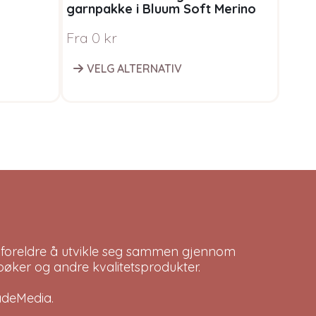
garnpakke i Bluum Soft Merino
1301
Ull
Fra
0
kr
99
k
VELG ALTERNATIV
L
 foreldre å utvikle seg sammen gjennom
bøker og andre kvalitetsprodukter.
adeMedia
.