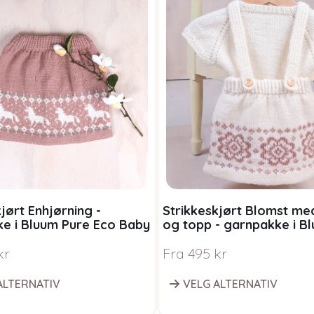
jørt Enhjørning -
Strikkeskjørt Blomst me
e i Bluum Pure Eco Baby
og topp - garnpakke i B
Eco Baby Wool
kr
Fra
495
kr
ALTERNATIV
VELG ALTERNATIV