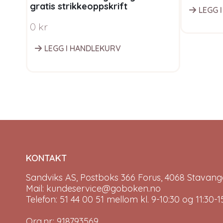
gratis strikkeoppskrift
LEGG 
0
kr
LEGG I HANDLEKURV
KONTAKT
Sandviks AS, Postboks 366 Forus, 4068 Stavange
Mail: kundeservice@goboken.no
Telefon: 51 44 00 51 mellom kl. 9-10:30 og 11:30
Org.nr.: 918793569