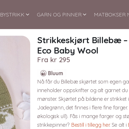
BYSTRIKK
GARN OG PINNER
MATBOKSER 
Strikkeskjørt Billebæ 
Eco Baby Wool
Fra
kr
295
Nå får du Billebæ skjørtet som egen g
inneholder oppskrifter og alt garnet du 
mønster. Skjørtet på bildene er strikket
Jadegrønn, det finnes i flere fine far
økologisk ull). Fås i mange farger og stø
strikkepinner?
Bestill i tillegg her
. Se alt i