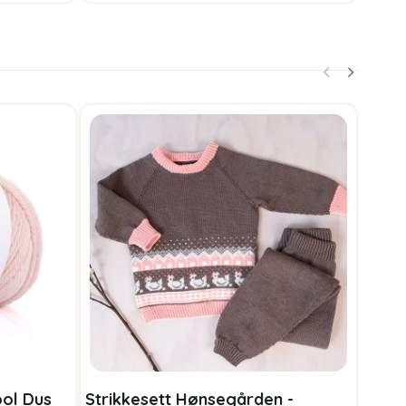
ol Dus
Strikkesett Hønsegården -
Bluu