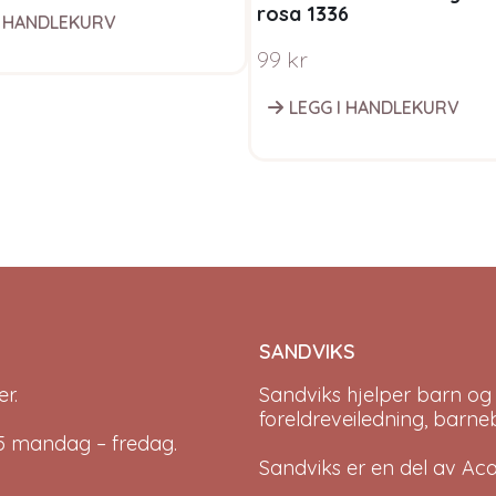
rosa 1336
I HANDLEKURV
99
kr
LEGG I HANDLEKURV
SANDVIKS
r.
Sandviks
hjelper barn og
foreldreveiledning, barne
-15 mandag – fredag.
Sandviks er en del av
Ac