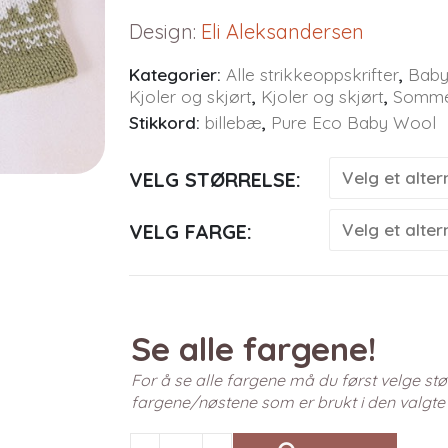
Design
:
Eli Aleksandersen
Kategorier:
Alle strikkeoppskrifter
,
Baby
Kjoler og skjørt
,
Kjoler og skjørt
,
Sommer
Stikkord:
billebæ
,
Pure Eco Baby Wool
VELG STØRRELSE
VELG FARGE
Se alle fargene!
For å se alle fargene må du først velge stør
fargene/nøstene som er brukt i den valgte