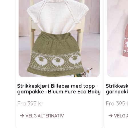
Strikkeskjørt Billebæ med topp -
Strikkesk
garnpakke i Bluum Pure Eco Baby
garnpakk
Wool
Wool
Fra
395
kr
Fra
395
VELG ALTERNATIV
VELG 