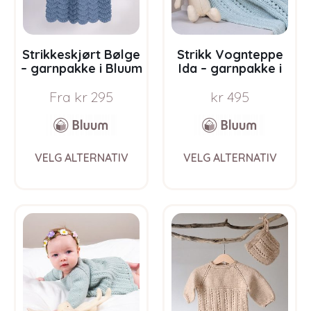
the
the
product
prod
page
pag
Strikkeskjørt Bølge
Strikk Vognteppe
– garnpakke i Bluum
Ida – garnpakke i
Pure Eco Baby Ull
Bluum Soft Merino
Fra
kr
295
kr
495
Ull
This
This
VELG ALTERNATIV
VELG ALTERNATIV
product
prod
has
has
multiple
multi
variants.
varia
The
The
options
opti
may
may
be
be
chosen
chos
on
on
the
the