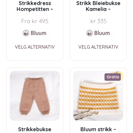
Strikkedress
Strikk Bleiebukse
Hompetitten –
Kamelia –
garnpakke i Bluum
garnpakke fra
Fra
kr
495
kr
335
Pure Eco Baby Wool
Bluum i Sunset in
Sahara
This
This
VELG ALTERNATIV
VELG ALTERNATIV
product
prod
has
has
multiple
multi
variants.
varia
The
The
Gratis
options
opti
may
may
be
be
chosen
chos
on
on
the
the
product
prod
page
pag
Strikkebukse
Bluum strikk –