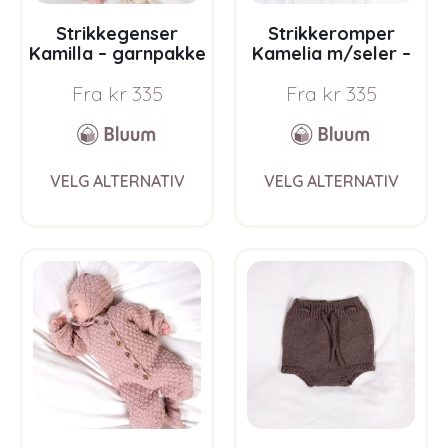
page
pag
Strikkegenser
Strikkeromper
Kamilla – garnpakke
Kamelia m/seler –
fra Bluum i Sunset in
garnpakke fra
Fra
kr
335
Fra
kr
335
Sahara
Bluum i Sunset in
Sahara
This
This
VELG ALTERNATIV
VELG ALTERNATIV
product
prod
has
has
multiple
multi
variants.
varia
The
The
options
opti
may
may
be
be
chosen
chos
on
on
the
the
product
prod
page
pag