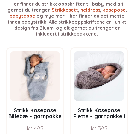
Her finner du strikkeoppskrifter til baby, med alt
garnet du trenger.
Strikkesett
,
heldress
,
kosepose
,
babyteppe
og mye mer – her finner du det meste
innen babystrikk. Alle strikkeoppskriftene er i unikt
design fra Bluum, og alt garnet du trenger er
inkludert i strikkepakkene.
Strikk Kosepose
Strikk Kosepose
Billebæ – garnpakke
Flette – garnpakke i
i Bluum Pure Eco
Bluum Pure Eco
kr
495
kr
395
Baby Wool
Baby Wool