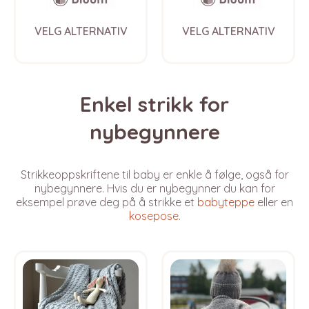
This
This
VELG ALTERNATIV
VELG ALTERNATIV
product
prod
has
has
multiple
multi
variants.
varia
The
The
Enkel strikk for
options
opti
may
may
nybegynnere
be
be
chosen
chos
on
on
Strikkeoppskriftene til baby er enkle å følge, også for
the
the
nybegynnere. Hvis du er nybegynner du kan for
product
prod
eksempel prøve deg på å strikke et
babyteppe
eller en
page
pag
kosepose
.