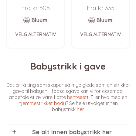
bleiebukse –
garnpakke fra
Fra
kr
505
Fra
kr
335
garnpakke fra
Bluum i Sunset in
Bluum i Sunset in
Sahara
Sahara
This
This
VELG ALTERNATIV
VELG ALTERNATIV
product
prod
has
has
multiple
multi
variants.
varia
The
The
Babystrikk i gave
options
opti
may
may
be
be
Det er få ting som skaper så mye glede som en strikket
chosen
chos
gave til babyen. I fødselsgave kan vi for eksempel
on
on
anbefale et av våre flotte
hentesett
. Eller hva med en
the
the
hjemmestrikket body
? Se hele utvalget innen
product
prod
babystrikk
her
.
page
pag
Se alt innen babystrikk her