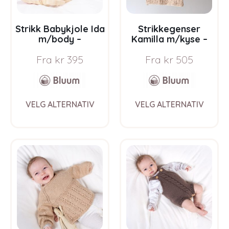
product
prod
page
pag
Strikk Babykjole Ida
Strikkegenser
m/body –
Kamilla m/kyse –
garnpakke i Bluum
garnpakke fra
Fra
kr
395
Fra
kr
505
Soft Merino Ull
Bluum i Sunset in
Sahara
This
This
VELG ALTERNATIV
VELG ALTERNATIV
product
prod
has
has
multiple
multi
variants.
varia
The
The
options
opti
may
may
be
be
chosen
chos
on
on
the
the
product
prod