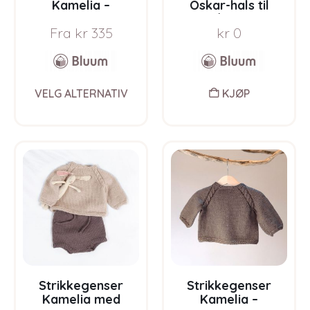
Kamelia –
Oskar-hals til
garnpakke fra
barn/voksen –
Fra
kr
335
kr
0
Bluum i Sunset in
gratis
Sahara
strikkeoppskrift
This
VELG ALTERNATIV
KJØP
product
has
multiple
variants.
The
options
may
be
chosen
on
the
product
page
Strikkegenser
Strikkegenser
Kamelia med
Kamelia –