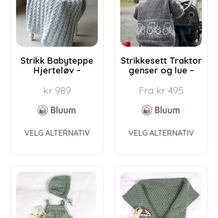
Strikk Babyteppe
Strikkesett Traktor
Hjerteløv –
genser og lue –
garnpakke i Bluum
garnpakke i Bluum
kr
989
Fra
kr
495
Soft Merino Ull
Pure Eco Baby Wool
This
This
VELG ALTERNATIV
VELG ALTERNATIV
product
prod
has
has
multiple
multi
variants.
varia
The
The
options
opti
may
may
be
be
chosen
chos