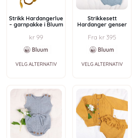
Strikk Hardangerlue
Strikkesett
– garnpakke i Bluum
Hardanger genser
Pure Eco Baby Wool
og bloomer –
kr
99
Fra
kr
395
garnpakke i Bluum
Pure Eco Baby Wool
This
This
VELG ALTERNATIV
VELG ALTERNATIV
product
prod
has
has
multiple
multi
variants.
varia
The
The
options
opti
may
may
be
be
chosen
chos
on
on
the
the
product
prod