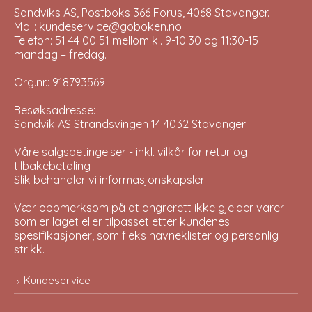
Sandviks AS, Postboks 366 Forus, 4068 Stavanger.
Mail: kundeservice@goboken.no
Telefon: 51 44 00 51 mellom kl. 9-10:30 og 11:30-15
mandag – fredag.
Org.nr.: 918793569
Besøksadresse:
Sandvik AS Strandsvingen 14 4032 Stavanger
Våre salgsbetingelser - inkl. vilkår for retur og
tilbakebetaling
Slik behandler vi informasjonskapsler
Vær oppmerksom på at angrerett ikke gjelder varer
som er laget eller tilpasset etter kundenes
spesifikasjoner, som f.eks navneklister og personlig
strikk.
Kundeservice