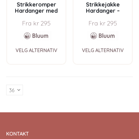
Strikkeromper
Strikkejakke
Hardanger med
Hardanger –
rysjer – garnpakke i
garnpakke i Bluum
Fra
kr
295
Fra
kr
295
Bluum Pure Eco
Pure Eco Baby Wool
Baby Wool
This
This
VELG ALTERNATIV
VELG ALTERNATIV
product
prod
has
has
multiple
multi
variants.
varia
The
The
options
opti
may
may
be
be
chosen
chos
on
on
the
the
product
prod
page
pag
KONTAKT