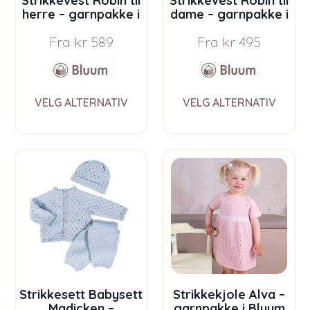
Strikkevest Robin til
Strikkevest Robin til
herre – garnpakke i
dame – garnpakke i
Bluum Soft Merino
Bluum Soft Merino
Fra
kr
589
Fra
kr
495
Ull
Ull
This
This
VELG ALTERNATIV
VELG ALTERNATIV
product
prod
has
has
multiple
multi
variants.
varia
The
The
options
opti
may
may
be
be
chosen
chos
on
on
the
the
product
prod
page
pag
Strikkesett Babysett
Strikkekjole Alva –
Madicken –
garnpakke i Bluum