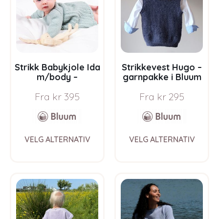
be
be
chosen
chos
on
on
the
the
product
prod
page
pag
Strikk Babykjole Ida
Strikkevest Hugo –
m/body –
garnpakke i Bluum
garnpakke i Bluum
Soft Merino Ull
Fra
kr
395
Fra
kr
295
Soft Merino Ull
This
This
VELG ALTERNATIV
VELG ALTERNATIV
product
prod
has
has
multiple
multi
variants.
varia
The
The
options
opti
may
may
be
be