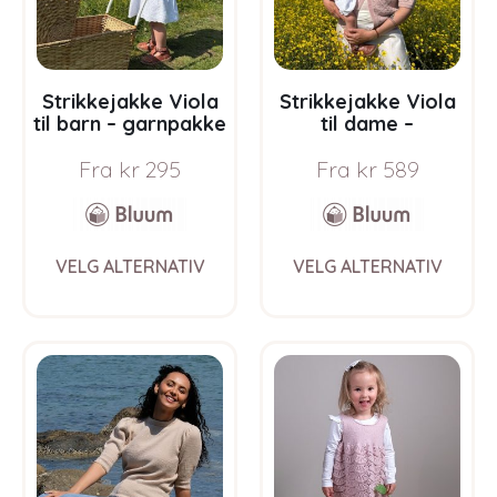
on
on
the
the
product
prod
page
pag
Strikkejakke Viola
Strikkejakke Viola
til barn – garnpakke
til dame –
i Bluum Soft Merino
garnpakke i Bluum
Fra
kr
295
Fra
kr
589
Ull
Soft Merino Ull
This
This
VELG ALTERNATIV
VELG ALTERNATIV
product
prod
has
has
multiple
multi
variants.
varia
The
The
options
opti
may
may
be
be
chosen
chos
on
on