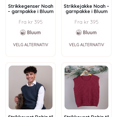
Strikkegenser Noah
Strikkejakke Noah –
– garnpakke i Bluum
garnpakke i Bluum
Soft Merino Ull
Soft Merino Ull
Fra
kr
395
Fra
kr
395
This
This
VELG ALTERNATIV
VELG ALTERNATIV
product
prod
has
has
multiple
multi
variants.
varia
The
The
options
opti
may
may
be
be
chosen
chos
on
on
the
the
product
prod
page
pag