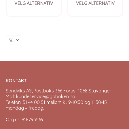
This
This
VELG ALTERNATIV
VELG ALTERNATIV
product
prod
has
has
multiple
multi
variants.
varia
The
The
options
opti
may
may
be
be
chosen
chos
on
on
the
the
product
prod
page
pag
KONTAKT
Sandviks AS, Postboks 366 Forus, 4068 Stavanger.
Mail: kundeservice@goboken.no
Telefon: 51 44 00 51 mellom kl. 9-10:30 og 11:30-15
mandag – fredag.
Org.nr.: 918793569