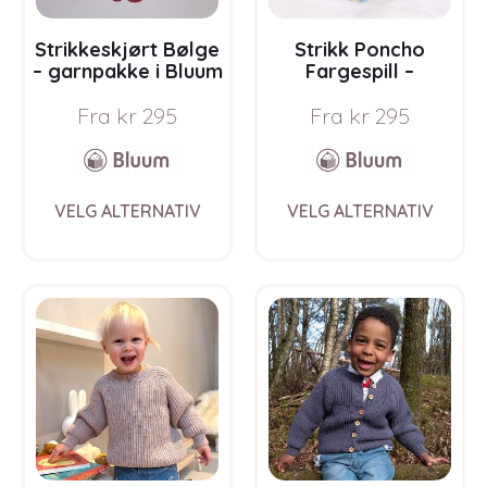
product
prod
page
pag
Strikkeskjørt Bølge
Strikk Poncho
– garnpakke i Bluum
Fargespill –
Soft Merino Ull
garnpakke i Bluum
Fra
kr
295
Fra
kr
295
Soft Merino Ull
This
This
VELG ALTERNATIV
VELG ALTERNATIV
product
prod
has
has
multiple
multi
variants.
varia
The
The
options
opti
may
may
be
be
chosen
chos
on
on
the
the
product
prod
page
pag