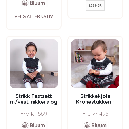
LES MER
This
VELG ALTERNATIV
product
has
multiple
variants.
The
options
may
be
chosen
on
the
product
page
Strikk Festsett
Strikkekjole
m/vest, nikkers og
Kronestakken –
lue – garnpakke i
garnpakke i Bluum
Fra
kr
589
Fra
kr
495
Bluum Pure Eco
Pure Eco Baby Wool
Baby