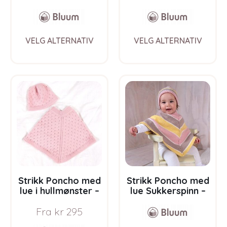
This
This
VELG ALTERNATIV
VELG ALTERNATIV
product
prod
has
has
multiple
multi
variants.
varia
The
The
options
opti
may
may
be
be
chosen
chos
on
on
the
the
product
prod
page
pag
Strikk Poncho med
Strikk Poncho med
lue i hullmønster –
lue Sukkerspinn –
garnpakke i Bluum
garnpakke i Bluum
Fra
kr
295
Soft Merino Ull
Soft Merino Ull