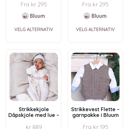
Fra
kr
295
Fra
kr
295
Soft Merino Ull
Soft Merino Ull
This
This
VELG ALTERNATIV
VELG ALTERNATIV
product
prod
has
has
multiple
multi
variants.
varia
The
The
options
opti
may
may
be
be
chosen
chos
on
on
the
the
product
prod
page
pag
Strikkekjole
Strikkevest Flette –
Dåpskjole med lue –
garnpakke i Bluum
garnpakke i Bluum
Pure Eco Wool
kr
889
Fra
kr
195
Soft Merino Ull