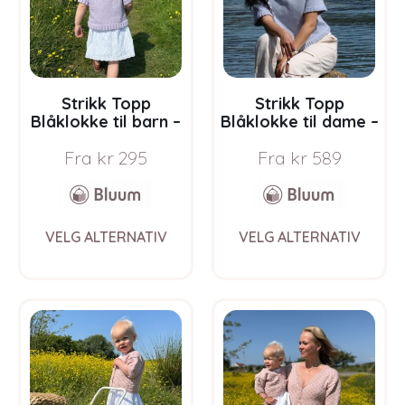
chosen
chos
on
on
the
the
product
prod
page
pag
Strikk Topp
Strikk Topp
Blåklokke til barn –
Blåklokke til dame –
garnpakke i Bluum
garnpakke i Bluum
Fra
kr
295
Fra
kr
589
Soft Merino Ull
Soft Merino Ull
This
This
VELG ALTERNATIV
VELG ALTERNATIV
product
prod
has
has
multiple
multi
variants.
varia
The
The
options
opti
may
may
be
be
chosen
chos