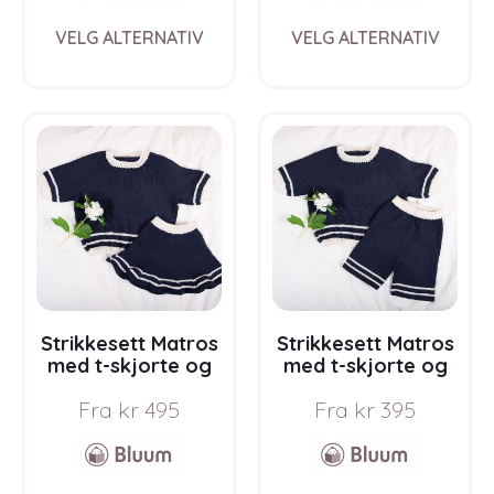
This
This
VELG ALTERNATIV
VELG ALTERNATIV
product
prod
has
has
multiple
multi
variants.
varia
The
The
options
opti
may
may
be
be
chosen
chos
on
on
the
the
product
prod
page
pag
Strikkesett Matros
Strikkesett Matros
med t-skjorte og
med t-skjorte og
skjørt – garnpakke i
shorts – garnpakke i
Fra
kr
495
Fra
kr
395
Bluum Pure Eco
Bluum Pure Eco
Baby Wool
Baby Wool