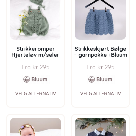
Strikkeromper
Strikkeskjørt Bølge
Hjerteløv m/seler
– garnpakke i Bluum
og lue – garnpakke i
Pure Eco Baby Ull
Fra
kr
295
Fra
kr
295
Bluum Soft Merino
Ull
This
This
VELG ALTERNATIV
VELG ALTERNATIV
product
prod
has
has
multiple
multi
variants.
varia
The
The
options
opti
may
may