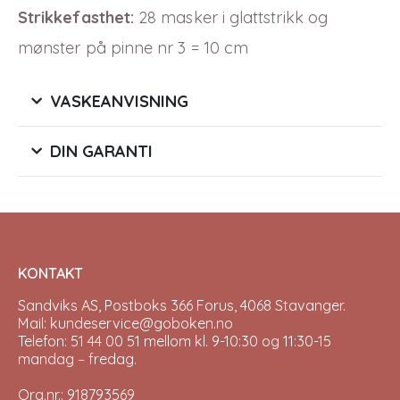
Strikkefasthet:
28 masker i glattstrikk og
mønster på pinne nr 3 = 10 cm
VASKEANVISNING
DIN GARANTI
KONTAKT
Sandviks AS, Postboks 366 Forus, 4068 Stavanger.
Mail: kundeservice@goboken.no
Telefon: 51 44 00 51 mellom kl. 9-10:30 og 11:30-15
mandag – fredag.
Org.nr.: 918793569