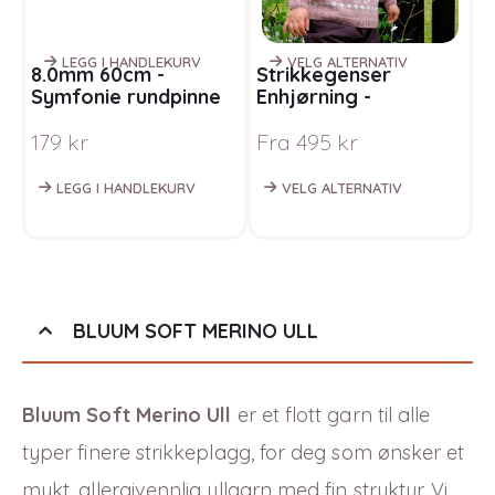
LEGG I HANDLEKURV
VELG ALTERNATIV
8.0mm 60cm -
Strikkegenser
S
Symfonie rundpinne
Enhjørning -
S
regnbue
garnpakke i Bluum
g
179
kr
Fra
495
kr
F
Pure Eco Baby Wool
P
S
LEGG I HANDLEKURV
VELG ALTERNATIV
BLUUM SOFT MERINO ULL
Bluum Soft Merino Ull
er et flott garn til alle
typer finere strikkeplagg, for deg som ønsker et
mykt, allergivennlig ullgarn med fin struktur. Vi