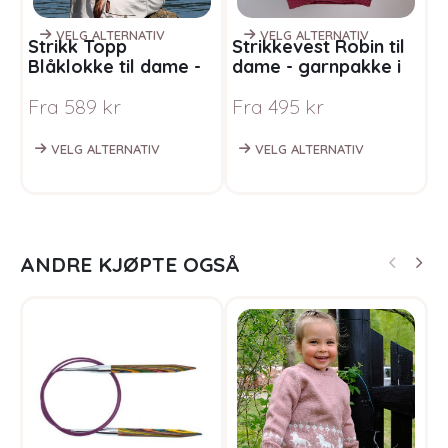
VELG ALTERNATIV
VELG ALTERNATIV
Strikk Topp
Strikkevest Robin til
S
Blåklokke til dame -
dame - garnpakke i
b
garnpakke i Bluum
Bluum Soft Merino Ull
B
Fra
589
kr
Fra
495
kr
F
Soft Merino Ull
VELG ALTERNATIV
VELG ALTERNATIV
ANDRE KJØPTE OGSÅ