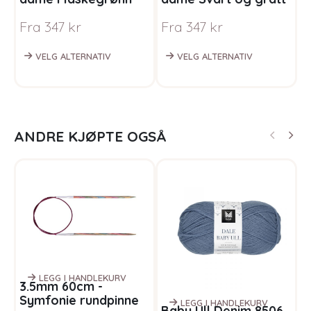
garnpakke i Bluum
- garnpakke i Bluum
B
Fra
347
kr
Fra
347
kr
F
Soft Merino Ull
Soft Merino Ull
VELG ALTERNATIV
VELG ALTERNATIV
ANDRE KJØPTE OGSÅ
LEGG I HANDLEKURV
3.5mm 60cm -
Symfonie rundpinne
LEGG I HANDLEKURV
Baby Ull Denim 8506
B