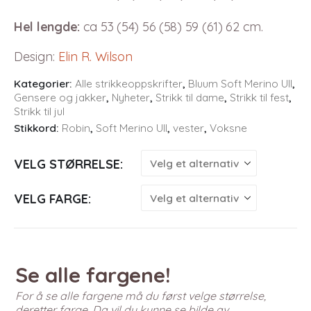
Hel lengde:
ca 53 (54) 56 (58) 59 (61) 62 cm.
Design
:
Elin R. Wilson
Kategorier:
Alle strikkeoppskrifter
,
Bluum Soft Merino Ull
,
Gensere og jakker
,
Nyheter
,
Strikk til dame
,
Strikk til fest
,
Strikk til jul
Stikkord:
Robin
,
Soft Merino Ull
,
vester
,
Voksne
VELG STØRRELSE
VELG FARGE
Se alle fargene!
For å se alle fargene må du først velge størrelse,
deretter farge. Da vil du kunne se bilde av