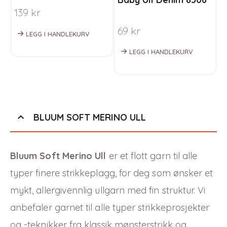
regnbue
W
139
kr
1
69
kr
LEGG I HANDLEKURV
LEGG I HANDLEKURV
BLUUM SOFT MERINO ULL
Bluum Soft Merino Ull
er et flott garn til alle
typer finere strikkeplagg, for deg som ønsker et
mykt, allergivennlig ullgarn med fin struktur. Vi
anbefaler garnet til alle typer strikkeprosjekter
og -teknikker fra klassik mønsterstrikk og