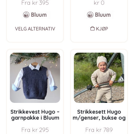
Fra
kr
395
kr
0
gratis
strikkeoppskrift
This
VELG ALTERNATIV
KJØP
product
has
multiple
variants.
The
options
may
be
chosen
on
the
product
page
Strikkevest Hugo –
Strikkesett Hugo
garnpakke i Bluum
m/genser, bukse og
Soft Merino Ull
lue – garnpakke i
Fra
kr
295
Fra
kr
789
Bluum Soft Merino