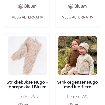
Ull
This
This
VELG ALTERNATIV
VELG ALTERNATIV
product
prod
has
has
multiple
multi
variants.
varia
The
The
options
opti
may
may
be
be
chosen
chos
on
on
the
the
product
prod
page
pag
Strikkebukse Hugo –
Strikkegenser Hugo
garnpakke i Bluum
med lue flere
Soft Merino Ull
farger – garnpakke
Fra
kr
295
Fra
kr
395
i Bluum Soft Merino
Ull