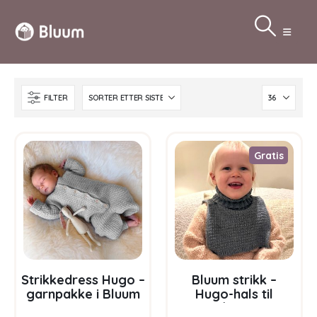
FILTER
Gratis
Strikkedress Hugo –
Bluum strikk –
garnpakke i Bluum
Hugo-hals til
Soft Merino Ull
barn/voksen –