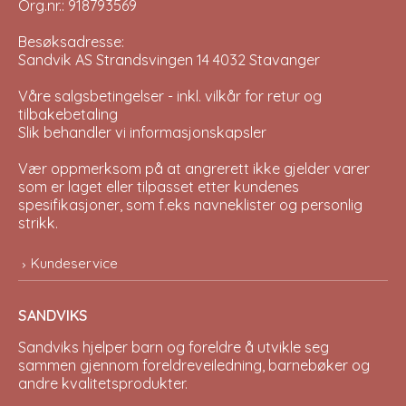
Org.nr.: 918793569
Besøksadresse:
Sandvik AS Strandsvingen 14 4032 Stavanger
Våre salgsbetingelser - inkl. vilkår for retur og
tilbakebetaling
Slik behandler vi informasjonskapsler
Vær oppmerksom på at angrerett ikke gjelder varer
som er laget eller tilpasset etter kundenes
spesifikasjoner, som f.eks navneklister og personlig
strikk.
Kundeservice
SANDVIKS
Sandviks
hjelper barn og foreldre å utvikle seg
sammen gjennom foreldreveiledning, barnebøker og
andre kvalitetsprodukter.