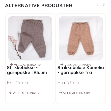
ALTERNATIVE PRODUKTER
VELG ALTERNATIV
VELG ALTERNATIV
Strikkebukse -
Strikkebukse Kamelia
S
garnpakke i Bluum
- garnpakke fra
s
Soft Merino Ull
Bluum i Sunset in
g
Fra
195
kr
Fra
335
kr
F
Sahara
S
VELG ALTERNATIV
VELG ALTERNATIV