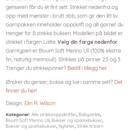
genseren får du et fint sett. Strikket nedenfra og
opp med mønster i brutt ribb, som gir den litt liv.
Garnpakken inneholder oppskrift og alt garnet du
trenger for å strikke buksen. Modellen på bildet er
strikket i fargen Latte.
Velg din farge nedenfor
.
Garntypen er Bluum Soft Merino Ull (100% ekstra
fin, naturlig merinoull). Strikkes på pinner 2,5 og 3.
Trenger du strikkepinner?
Bestill i tillegg her
.
Ønsker du genser, bukse og lue i samme sett?
Det
finner du her
!
Design
:
Elin R. Wilson
Kategorier:
Alle strikkeoppskrifter
,
Babystrikk
,
Bluum Soft Merino Ull
,
Bukser og sparkebukser
,
Bukser og sparkebukser
,
Nyheter
,
Strikk til barn