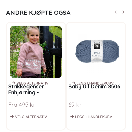
ANDRE KJØPTE OGSÅ
VELG ALTERNATIV
LEGG I HANDLEKURV
Strikkegenser
Baby Ull Denim 8506
S
Enhjørning -
g
garnpakke i Bluum
P
Fra
495
kr
69
kr
F
Pure Eco Baby Wool
VELG ALTERNATIV
LEGG I HANDLEKURV