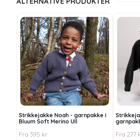
ALTERNATIVE PRODUKTER
Strikkejakke Noah - garnpakke i
Strikkej
Bluum Soft Merino Ull
garnpakk
Ull
Fra
395
kr
Fra
277