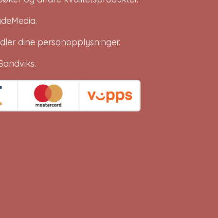
adeMedia
.
dler dine
personopplysninger
.
Sandviks
.