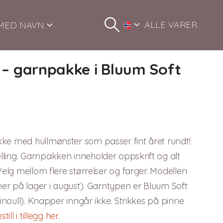
ALLE VARER
MED NAVN
 – garnpakke i Bluum Soft
kke med hullmønster som passer fint året rundt!
ling. Garnpakken inneholder oppskrift og alt
Velg mellom flere størrelser og farger. Modellen
mmer på lager i august). Garntypen er Bluum Soft
rinoull). Knapper inngår ikke. Strikkes på pinne
still i tillegg her
.