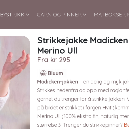
BYSTRIKK
GARN OG PINNER
MATBOKSER 
Strikkejakke Madicken
Merino Ull
Fra
kr
295
Madicken-jakken
– en deilig og myk ja
Strikkes nedenfra og opp med raglanfel
garnet du trenger for å strikke jakken. 
på bildet er strikket i fargen Hvit (ko
Merino Ull (100% ekstra fin, naturlig me
størrelse 3. Trenger du strikkepinner?
Be