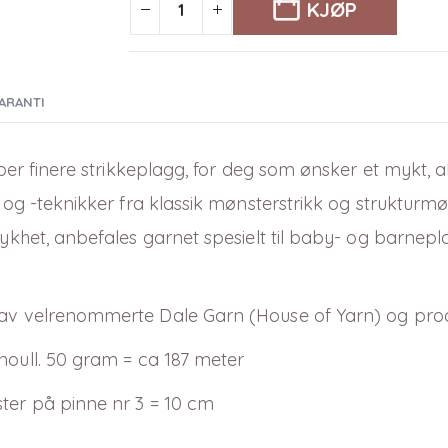
KJØP
ARANTI
typer finere strikkeplagg, for deg som ønsker et mykt, al
og -teknikker fra klassik mønsterstrikk og strukturmønste
mykhet, anbefales garnet spesielt til baby- og barnepla
 av velrenommerte Dale Garn (House of Yarn) og produs
inoull. 50 gram = ca 187 meter
ter på pinne nr 3 = 10 cm