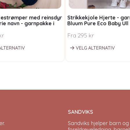
ulestrømper med reinsdyr
Strikkekjole Hjerte - ga
rie navn - garnpakke i
Bluum Pure Eco Baby Ull
ure Eco Baby Wool
kr
Fra
295
kr
ALTERNATIV
VELG ALTERNATIV
SANDVIKS
r.
Sandviks
hjelper barn og
foreldreveiledning, barne