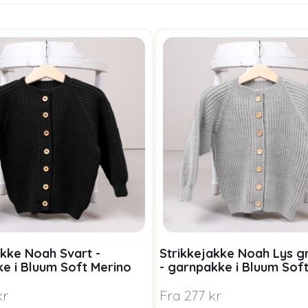
akke Noah Svart -
Strikkejakke Noah Lys g
e i Bluum Soft Merino
- garnpakke i Bluum Sof
Ull
kr
Fra
277
kr