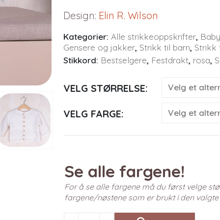
Design
:
Elin R. Wilson
Kategorier:
Alle strikkeoppskrifter
,
Baby
Gensere og jakker
,
Strikk til barn
,
Strikk t
Stikkord:
Bestselgere
,
Festdrakt
,
rosa
,
S
VELG STØRRELSE
VELG FARGE
Se alle fargene!
For å se alle fargene må du først velge stør
fargene/nøstene som er brukt i den valgte