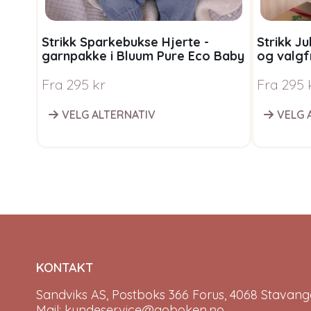
Strikk Sparkebukse Hjerte -
Strikk J
garnpakke i Bluum Pure Eco Baby
og valgf
Wool
Bluum P
Fra
295
kr
Fra
295
VELG ALTERNATIV
VELG 
KONTAKT
Sandviks AS, Postboks 366 Forus, 4068 Stavange
Mail: kundeservice@goboken.no