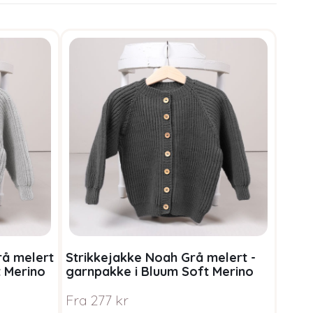
rå melert
Strikkejakke Noah Grå melert -
t Merino
garnpakke i Bluum Soft Merino
Ull
Fra
277
kr