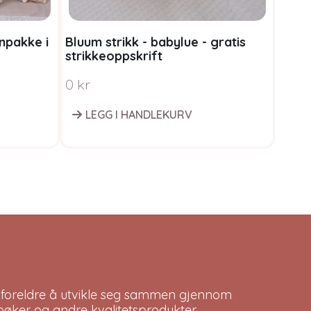
rnpakke i
Bluum strikk - babylue - gratis
Stri
strikkeoppskrift
garn
Woo
0
kr
Fra
LEGG I HANDLEKURV
V
 foreldre å utvikle seg sammen gjennom
bøker og andre kvalitetsprodukter.