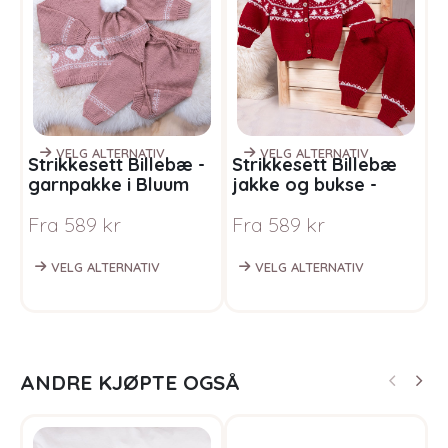
VELG ALTERNATIV
VELG ALTERNATIV
Strikkesett Billebæ -
Strikkesett Billebæ
S
garnpakke i Bluum
jakke og bukse -
r
Pure Eco Baby Wool
garnpakke i Bluum
B
Fra
589
kr
Fra
589
kr
F
Pure Eco Baby Wool
VELG ALTERNATIV
VELG ALTERNATIV
ANDRE KJØPTE OGSÅ