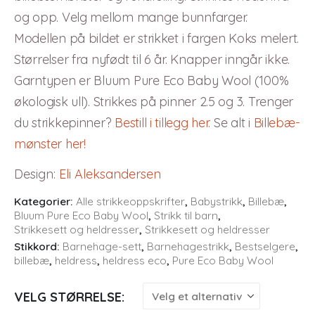
og opp. Velg mellom mange bunnfarger.
Modellen på bildet er strikket i fargen Koks melert.
Størrelser fra nyfødt til 6 år. Knapper inngår ikke.
Garntypen er Bluum Pure Eco Baby Wool (100%
økologisk ull). Strikkes på pinner 2.5 og 3. Trenger
du strikkepinner?
Bestill i tillegg her
. Se alt i
Billebæ-
mønster her!
Design
:
Eli Aleksandersen
Kategorier:
Alle strikkeoppskrifter
,
Babystrikk
,
Billebæ
,
Bluum Pure Eco Baby Wool
,
Strikk til barn
,
Strikkesett og heldresser
,
Strikkesett og heldresser
Stikkord:
Barnehage-sett
,
Barnehagestrikk
,
Bestselgere
,
billebæ
,
heldress
,
heldress eco
,
Pure Eco Baby Wool
VELG STØRRELSE