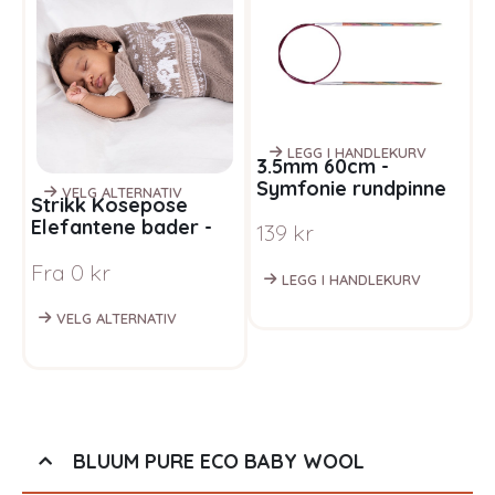
LEGG I HANDLEKURV
3.5mm 60cm -
Symfonie rundpinne
VELG ALTERNATIV
Strikk Kosepose
B
regnbue
Elefantene bader -
o
139
kr
garnpakke i Bluum
P
Fra
0
kr
Soft Merino Ull
m
LEGG I HANDLEKURV
M
VELG ALTERNATIV
BLUUM PURE ECO BABY WOOL