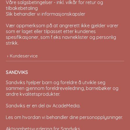
Våre salgsbetingelser - inkl. vilkår for retur og
tilbakebetaling
Slik behandler vi informasjonskapsler
Vær oppmerksom på at angrerett ikke gjelder varer
som er laget eller tilpasset etter kundenes
spesifikasjoner, som f.eks navneklister og personlig
strikk.
Kundeservice
SANDVIKS
Sandviks
hjelper barn og foreldre å utvikle seg
sammen gjennom foreldreveiledning, barnebøker og
andre kvalitetsprodukter.
Sandviks er en del av
AcadeMedia
.
Les om hvordan vi behandler dine
personopplysninger
.
Aktsomhetsvurdering for Sandviks
.