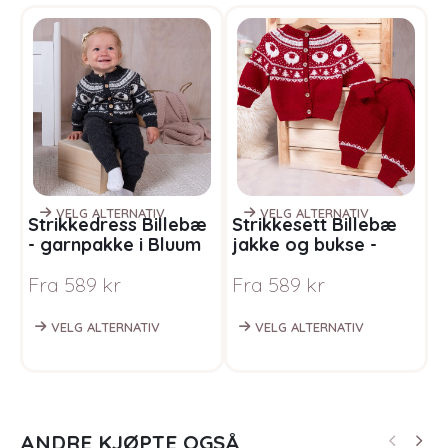
VELG ALTERNATIV
VELG ALTERNATIV
Strikkedress Billebæ
Strikkesett Billebæ
S
- garnpakke i Bluum
jakke og bukse -
g
Pure Eco Wool
garnpakke i Bluum
P
Fra
589
kr
Fra
589
kr
F
Pure Eco Baby Wool
VELG ALTERNATIV
VELG ALTERNATIV
ANDRE KJØPTE OGSÅ