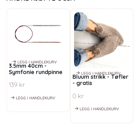
LEGG I HANDLEKURV
3.5mm 40cm -
Symfonie rundpinne
LEGG I HANDLEKURV
Bluum strikk - Tøfler
B
regnbue
- gratis
o
139
kr
strikkeoppskrift
P
0
kr
m
LEGG I HANDLEKURV
M
LEGG I HANDLEKURV