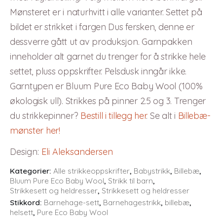
Mønsteret er i naturhvitt i alle varianter. Settet på
bildet er strikket i fargen Dus fersken, denne er
dessverre gått ut av produksjon. Garnpakken
inneholder alt garnet du trenger for å strikke hele
settet, pluss oppskrifter. Pelsdusk inngår ikke.
Garntypen er Bluum Pure Eco Baby Wool (100%
økologisk ull). Strikkes på pinner 2.5 og 3. Trenger
du strikkepinner?
Bestill i tillegg her
. Se alt i
Billebæ-
mønster her!
Design
:
Eli Aleksandersen
Kategorier:
Alle strikkeoppskrifter
,
Babystrikk
,
Billebæ
,
Bluum Pure Eco Baby Wool
,
Strikk til barn
,
Strikkesett og heldresser
,
Strikkesett og heldresser
Stikkord:
Barnehage-sett
,
Barnehagestrikk
,
billebæ
,
helsett
,
Pure Eco Baby Wool