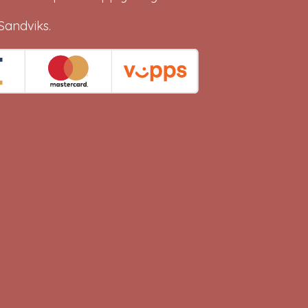
Sandviks
.