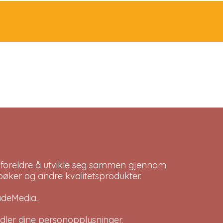
 foreldre å utvikle seg sammen gjennom
bøker og andre kvalitetsprodukter.
adeMedia
.
dler dine
personopplysninger
.