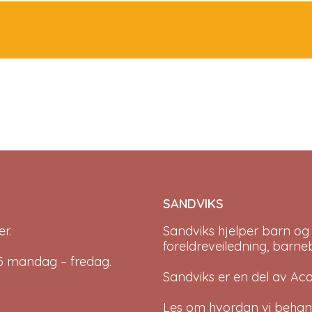
SANDVIKS
r.
Sandviks
hjelper barn og
foreldreveiledning, barne
-15 mandag – fredag.
Sandviks er en del av
Ac
Les om hvordan vi behan