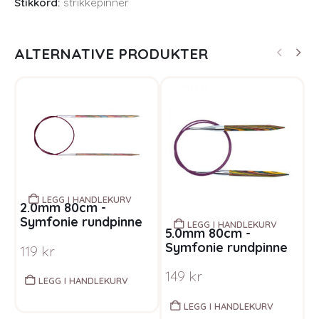
Stikkord:
strikkepinner
ALTERNATIVE PRODUKTER
LEGG I HANDLEKURV
2.0mm 80cm -
Symfonie rundpinne
LEGG I HANDLEKURV
5.0mm 80cm -
3
regnbue
Symfonie rundpinne
S
119
kr
regnbue
r
149
kr
1
LEGG I HANDLEKURV
LEGG I HANDLEKURV