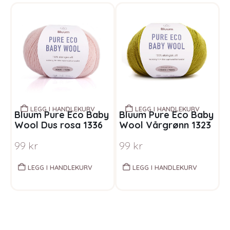
LEGG I HANDLEKURV
LEGG I HANDLEKURV
Bluum Pure Eco Baby
Bluum Pure Eco Baby
B
Wool Dus rosa 1336
Wool Vårgrønn 1323
r
g
99
kr
99
kr
s
LEGG I HANDLEKURV
LEGG I HANDLEKURV