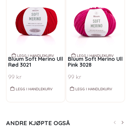
LEGG I HANDLEKURV
LEGG I HANDLEKURV
Bluum Soft Merino Ull
Bluum Soft Merino Ull
B
Rød 3021
Pink 3028
M
99
kr
99
kr
LEGG I HANDLEKURV
LEGG I HANDLEKURV
ANDRE KJØPTE OGSÅ