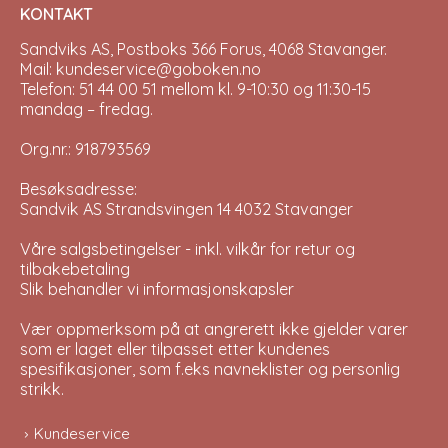
KONTAKT
Sandviks AS, Postboks 366 Forus, 4068 Stavanger.
Mail: kundeservice@goboken.no
Telefon: 51 44 00 51 mellom kl. 9-10:30 og 11:30-15
mandag – fredag.
Org.nr.: 918793569
Besøksadresse:
Sandvik AS Strandsvingen 14 4032 Stavanger
Våre salgsbetingelser - inkl. vilkår for retur og
tilbakebetaling
Slik behandler vi informasjonskapsler
Vær oppmerksom på at angrerett ikke gjelder varer
som er laget eller tilpasset etter kundenes
spesifikasjoner, som f.eks navneklister og personlig
strikk.
Kundeservice