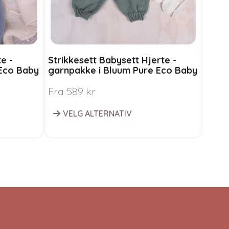
e -
Strikkesett Babysett Hjerte -
Grati
 Eco Baby
garnpakke i Bluum Pure Eco Baby
Wool
Fra
589
kr
0
kr
VELG ALTERNATIV
L