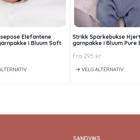
osepose Elefantene
Strikk Sparkebukse Hjert
garnpakke i Bluum Soft
garnpakke i Bluum Pure
l
Wool
Fra
295
kr
ALTERNATIV
VELG ALTERNATIV
SANDVIKS