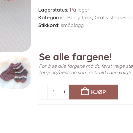
Lagerstatus:
På lager
Kategorier:
Babystrikk
,
Gratis strikkeopp
Stikkord:
småplagg
Se alle fargene!
For å se alle fargene må du først velge stør
fargene/nøstene som er brukt i den valgte
KJØP