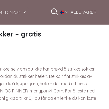
ALLE VARER
MED NAVN
ker – gratis
rikke, selv om du ikke har prøvd å strikke sokker
vordan du strikker hælen. De kan fint strikkes av
er du å kjøpe garn, holder det med ett nøste.
N OG PINNER, menypunkt Garn. For å laste ned
lig kjøp til kr 0,- du får da en lenke du kan laste