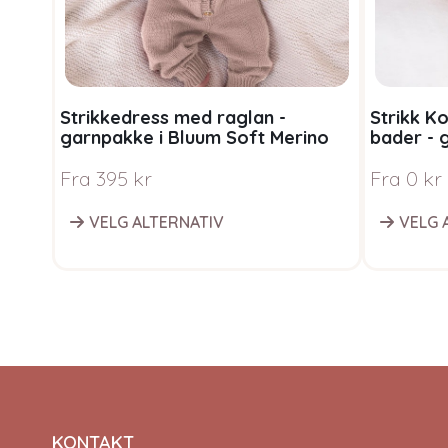
Strikkedress med raglan -
Strikk K
garnpakke i Bluum Soft Merino
bader - 
Ull
Merino Ul
Fra
395
kr
Fra
0
kr
VELG ALTERNATIV
VELG 
KONTAKT