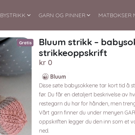
BYSTRIKK
GARN OG PINNER
MATBOKSER 
Bluum strikk – babysok
Gratis
strikkeoppskrift
kr
0
Disse søte babysokkene tar kort tid å st
før. Du får en detaljert beskrivelse av h
restegarn du har for hånden, men treng
Vårt garn finner du under menyen GAR
oppskriften legger du den inn som et van
ned.