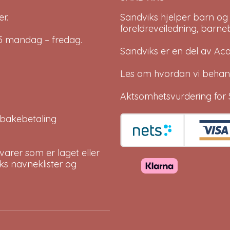
r.
Sandviks
hjelper barn og
foreldreveiledning, barne
-15 mandag – fredag.
Sandviks er en del av
Ac
Les om hvordan vi behan
Aktsomhetsvurdering for 
tilbakebetaling
arer som er laget eller
eks navneklister og