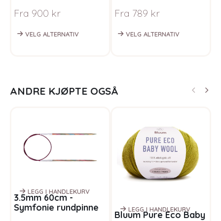
garnpakke i Bluum
garnpakke i Bluum
g
Fra
900
kr
Fra
789
kr
F
Pure Eco Baby Wool
Pure Eco Baby Wool
P
VELG ALTERNATIV
VELG ALTERNATIV
ANDRE KJØPTE OGSÅ
LEGG I HANDLEKURV
3.5mm 60cm -
Symfonie rundpinne
LEGG I HANDLEKURV
Bluum Pure Eco Baby
S
regnbue