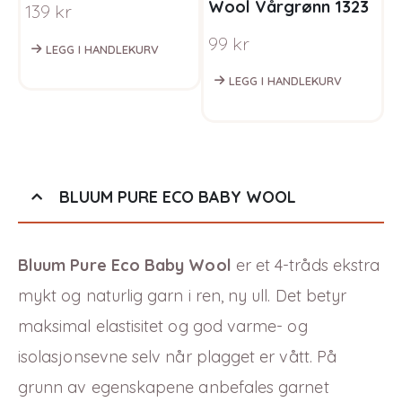
Wool Vårgrønn 1323
g
139
kr
g
99
kr
F
S
LEGG I HANDLEKURV
LEGG I HANDLEKURV
BLUUM PURE ECO BABY WOOL
Bluum Pure Eco Baby Wool
er et 4-tråds ekstra
mykt og naturlig garn i ren, ny ull. Det betyr
maksimal elastisitet og god varme-
og
isolasjonsevne selv når plagget er vått. På
grunn av egenskapene anbefales garnet