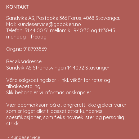
KONTAKT
Sandviks AS, Postboks 366 Forus, 4068 Stavanger.
Mail: kundeservice@goboken.no
Telefon: 51 44 00 51 mellom kl. 9-10:30 og 11:30-15
mandag – fredag.
Org.nr.: 918793569
Besøksadresse:
Sandvik AS Strandsvingen 14 4032 Stavanger
Våre salgsbetingelser - inkl. vilkår for retur og
tilbakebetaling
Slik behandler vi informasjonskapsler
Vær oppmerksom på at angrerett ikke gjelder varer
som er laget eller tilpasset etter kundenes
spesifikasjoner, som f.eks navneklister og personlig
strikk.
Kundeservice