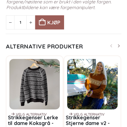
fargene/nøstene som er brukt i den valgte fargen.
Produktbildene kan være fargemanipulert.
KJØP
ALTERNATIVE PRODUKTER
VELG ALTERNATIV
VELG ALTERNATIV
Strikkegenser Lerke
Strikkegenser
S
til dame Koksgrå -
Stjerne dame v2 -
S