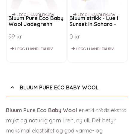
LEGG I HANDLEKURV
LEGG I HANDLEKURV
Bluum Pure Eco Baby
Bluum strikk - Lue i
S
Wool Jadegrønn
Sunset in Sahara -
g
1310
gratis
S
99
kr
0
kr
F
strikkeoppskrift
LEGG I HANDLEKURV
LEGG I HANDLEKURV
BLUUM PURE ECO BABY WOOL
Bluum Pure Eco Baby Wool
er et 4-tråds ekstra
mykt og naturlig garn i ren, ny ull. Det betyr
maksimal elastisitet og god varme-
og