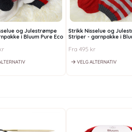
isselue og Julestrømpe
Strikk Nisselue og Jule
rnpakke i Bluum Pure Eco
Striper - garnpakke i Bl
ol
Eco Baby Wool
kr
Fra
495
kr
ALTERNATIV
VELG ALTERNATIV