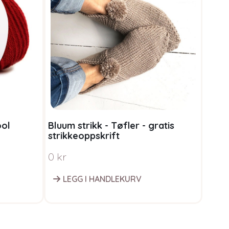
ool
Bluum strikk - Tøfler - gratis
Bluum
strikkeoppskrift
strik
0
kr
0
kr
LEGG I HANDLEKURV
L