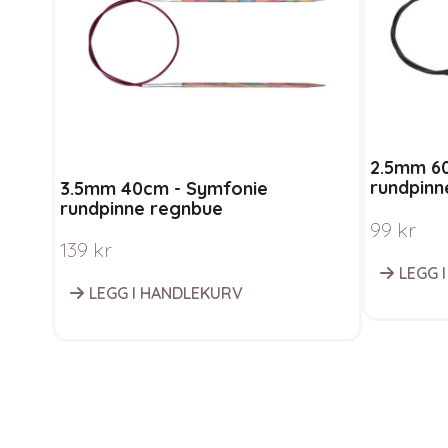
2.5mm 6
rundpinn
3.5mm 40cm - Symfonie
rundpinne regnbue
99
kr
139
kr
LEGG 
LEGG I HANDLEKURV