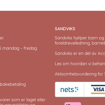
SANDVIKS
r.
Sandviks
hjelper barn og
foreldreveiledning, barne
-15 mandag – fredag.
Sandviks er en del av
Ac
Les om hvordan vi behan
Aktsomhetsvurdering for 
tilbakebetaling
arer som er laget eller
eks navneklister og