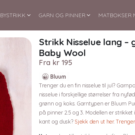
BYSTRIKK
GARN OG PINNER
MATBOKSER 
Strikk Nisselue lang –
Baby Wool
Fra
kr
195
Trenger du en fin nisselue til jul? Garnp
nisselue i forskjellige størrelser fra nyf
grønn og koks. Garntypen er Bluum Pure
på pinner 2.5 og 3. Modellen er strikket
kant og dusk?
Sjekk den ut her
.
Trenger