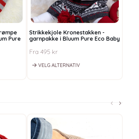
strømpe
Strikkekjole Kronestakken -
uum Pure
garnpakke i Bluum Pure Eco Baby
Wool
Fra
495
kr
VELG ALTERNATIV