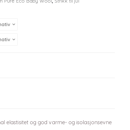
m Pure Eco Baby Wool
,
Strikk til jul
mal elastisitet og god varme-
og isolasjonsevne