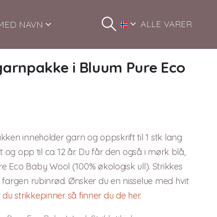
ALLE VARER
MED NAVN
 garnpakke i Bluum Pure Eco
akken inneholder garn og oppskrift til 1 stk lang
ødt og opp til ca 12 år. Du får den også i mørk blå,
 Eco Baby Wool (100% økologisk ull). Strikkes
 i fargen rubinrød. Ønsker du en nisselue med hvit
 du strikkepinner så finner du de her
.