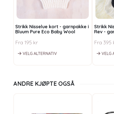
Strikk Nisselue kort - garnpakke i
Strikk N
Bluum Pure Eco Baby Wool
Rev - ga
Baby Wo
Fra
195
kr
Fra
395
VELG ALTERNATIV
VELG 
ANDRE KJØPTE OGSÅ