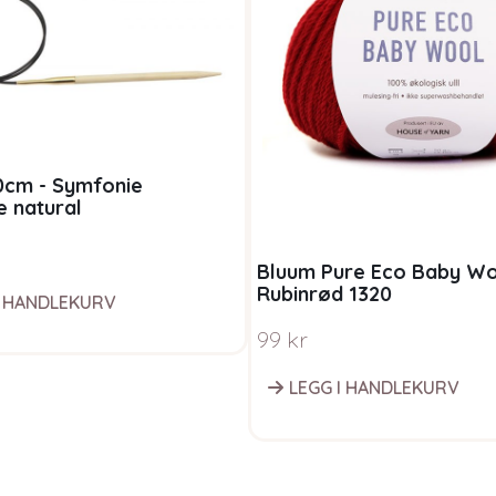
0cm - Symfonie
e natural
Bluum Pure Eco Baby W
Rubinrød 1320
I HANDLEKURV
99
kr
LEGG I HANDLEKURV