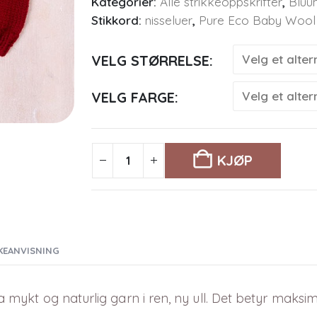
Kategorier:
Alle strikkeoppskrifter
,
Bluu
Stikkord:
nisseluer
,
Pure Eco Baby Wool
VELG STØRRELSE
VELG FARGE
KJØP
KEANVISNING
a mykt og naturlig garn i ren, ny ull. Det betyr maksi