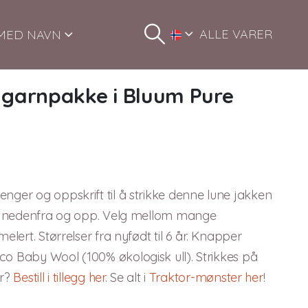
ALLE VARER
MED NAVN
– garnpakke i Bluum Pure
nger og oppskrift til å strikke denne lune jakken
kes nedenfra og opp. Velg mellom mange
elert. Størrelser fra nyfødt til 6 år. Knapper
co Baby Wool (100% økologisk ull). Strikkes på
er?
Bestill i tillegg her
. Se alt i
Traktor-mønster her
!