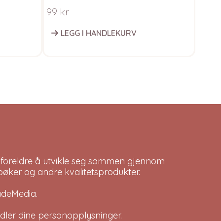
garn
Ull
99
kr
Fra
LEGG I HANDLEKURV
V
 foreldre å utvikle seg sammen gjennom
bøker og andre kvalitetsprodukter.
adeMedia
.
dler dine
personopplysninger
.