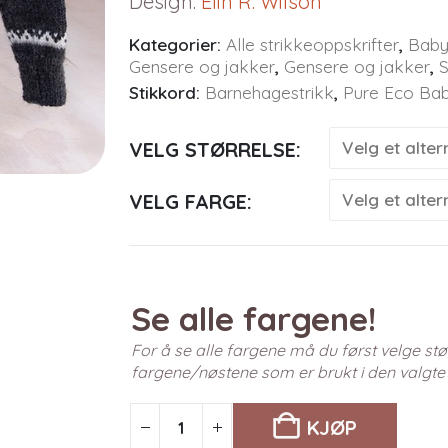
Design
:
Elin R. Wilson
Kategorier:
Alle strikkeoppskrifter
,
Baby
Gensere og jakker
,
Gensere og jakker
,
S
Stikkord:
Barnehagestrikk
,
Pure Eco Ba
VELG STØRRELSE
VELG FARGE
Se alle fargene!
For å se alle fargene må du først velge stør
fargene/nøstene som er brukt i den valgte
KJØP