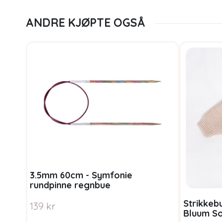
ANDRE KJØPTE OGSÅ
3.5mm 60cm - Symfonie
rundpinne regnbue
Strikkeb
139
kr
Bluum So