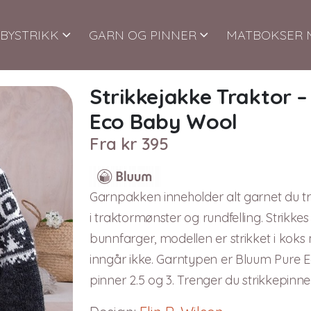
BYSTRIKK
GARN OG PINNER
MATBOKSER 
Strikkejakke Traktor 
Eco Baby Wool
Fra
kr
395
Garnpakken inneholder alt garnet du tre
i traktormønster og rundfelling. Strik
bunnfarger, modellen er strikket i koks m
inngår ikke. Garntypen er Bluum Pure E
pinner 2.5 og 3. Trenger du strikkepinn