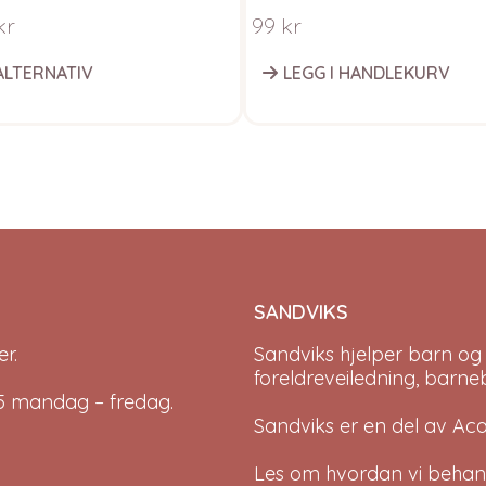
kr
99
kr
ALTERNATIV
LEGG I HANDLEKURV
SANDVIKS
r.
Sandviks
hjelper barn og
foreldreveiledning, barne
-15 mandag – fredag.
Sandviks er en del av
Ac
Les om hvordan vi behan