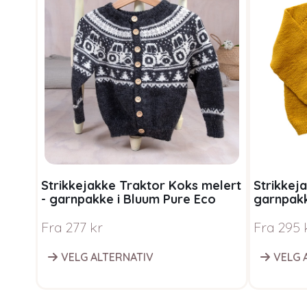
Strikkejakke Traktor Koks melert
Strikkej
- garnpakke i Bluum Pure Eco
garnpakk
Baby Wool
Wool
Fra
277
kr
Fra
295
VELG ALTERNATIV
VELG 