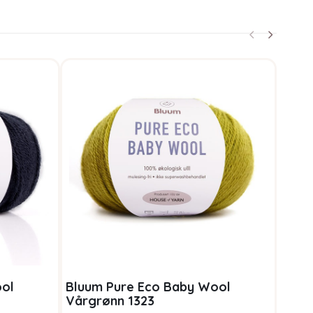
ool
Bluum Pure Eco Baby Wool
Stri
Vårgrønn 1323
m/la