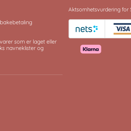
Aktsomhetsvurdering for 
tilbakebetaling
arer som er laget eller
eks navneklister og