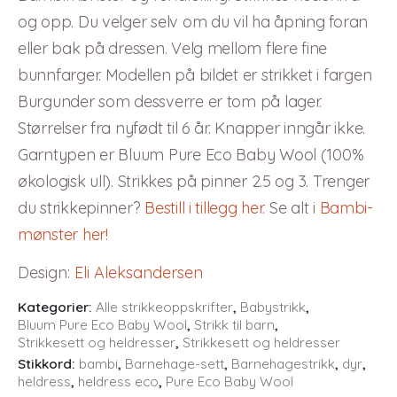
og opp. Du velger selv om du vil ha åpning foran
eller bak på dressen. Velg mellom flere fine
bunnfarger. Modellen på bildet er strikket i fargen
Burgunder som dessverre er tom på lager.
Størrelser fra nyfødt til 6 år. Knapper inngår ikke.
Garntypen er Bluum Pure Eco Baby Wool (100%
økologisk ull). Strikkes på pinner 2.5 og 3. Trenger
du strikkepinner?
Bestill i tillegg her
. Se alt i
Bambi-
mønster her!
Design
:
Eli Aleksandersen
Kategorier:
Alle strikkeoppskrifter
,
Babystrikk
,
Bluum Pure Eco Baby Wool
,
Strikk til barn
,
Strikkesett og heldresser
,
Strikkesett og heldresser
Stikkord:
bambi
,
Barnehage-sett
,
Barnehagestrikk
,
dyr
,
heldress
,
heldress eco
,
Pure Eco Baby Wool