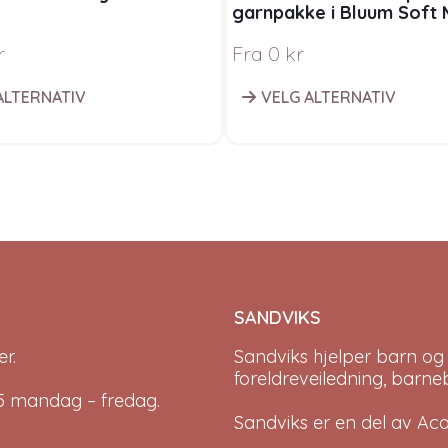
garnpakke i Bluum Soft 
Ull
r
Fra
0
kr
ALTERNATIV
VELG ALTERNATIV
SANDVIKS
r.
Sandviks
hjelper barn og
foreldreveiledning, barne
-15 mandag – fredag.
Sandviks er en del av
Ac