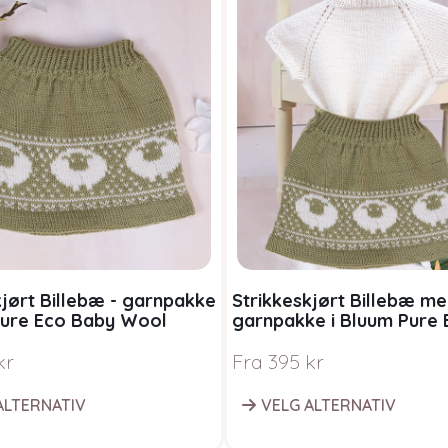
kjørt Billebæ - garnpakke
Strikkeskjørt Billebæ me
Pure Eco Baby Wool
garnpakke i Bluum Pure
Wool
kr
Fra
395
kr
ALTERNATIV
VELG ALTERNATIV