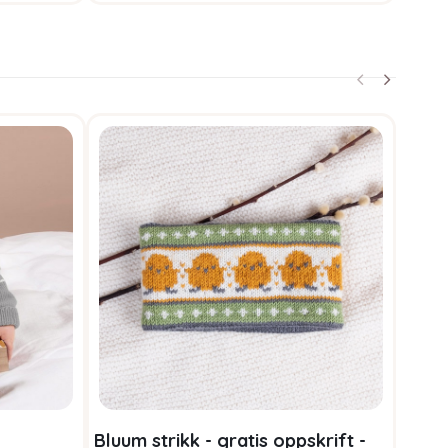
Bluum strikk - gratis oppskrift -
Stri