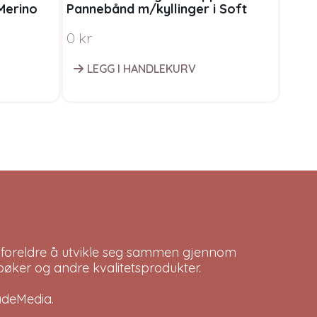
Merino
Pannebånd m/kyllinger i Soft
garn
Merino
0
kr
Fra
LEGG I HANDLEKURV
V
 foreldre å utvikle seg sammen gjennom
bøker og andre kvalitetsprodukter.
adeMedia
.