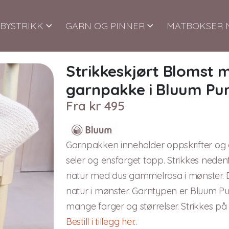
BYSTRIKK
GARN OG PINNER
MATBOKSER 
Strikkeskjørt Blomst m
garnpakke i Bluum Pu
Fra
kr
495
Garnpakken inneholder oppskrifter og al
seler og ensfarget topp. Strikkes nedenf
natur med dus gammelrosa i mønster. 
natur i mønster. Garntypen er Bluum Pu
mange farger og størrelser. Strikkes på 
Bestill i tillegg her
..