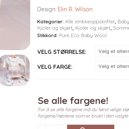
Design
:
Elin R. Wilson
Kategorier:
Alle strikkeoppskrifter
,
Baby
Kjoler og skjørt
,
Kjoler og skjørt
,
Sommer
Stikkord:
Pure Eco Baby Wool
VELG STØRRELSE
VELG FARGE
Se alle fargene!
For å se alle fargene må du først velge stør
fargene/nøstene som er brukt i den valgte