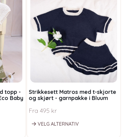
d topp -
Strikkesett Matros med t-skjorte
 Eco Baby
og skjørt - garnpakke i Bluum
Pure Eco Baby Wool
Fra
495
kr
VELG ALTERNATIV