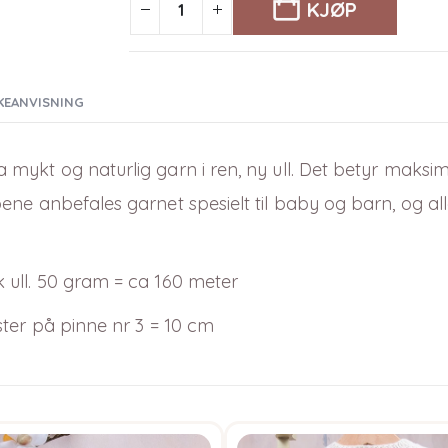
KJØP
KEANVISNING
a mykt og naturlig garn i ren, ny ull. Det betyr maksi
ne anbefales garnet spesielt til baby og barn, og all
 ull. 50 gram = ca 160 meter
ster på pinne nr 3 = 10 cm